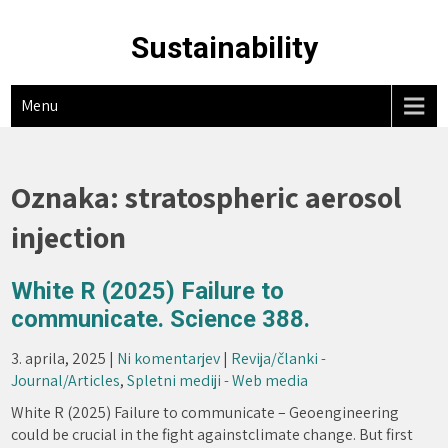
Skip
to
Sustainability
content
Menu
Oznaka:
stratospheric aerosol
injection
White R (2025) Failure to
communicate. Science 388.
3. aprila, 2025
|
Ni komentarjev
|
Revija/članki -
Journal/Articles
,
Spletni mediji - Web media
White R (2025) Failure to communicate – Geoengineering
could be crucial in the fight againstclimate change. But first