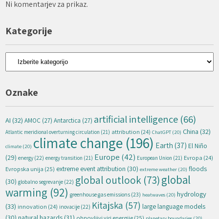
Ni komentarjev za prikaz.
Kategorije
Kategorije
Oznake
artificial intelligence
(66)
AI
(32)
AMOC
(27)
Antarctica
(27)
China
(32)
attribution
(24)
Atlantic meridional overturning circulation
(21)
ChatGPT
(20)
climate change
(196)
Earth
(37)
El Niño
climate
(20)
Europe
(42)
(29)
energy
(22)
Evropa
(24)
energy transition
(21)
European Union
(21)
extreme event attribution
(30)
floods
Evropska unija
(25)
extreme weather
(20)
global
global outlook
(73)
(30)
globalno segrevanje
(22)
warming
(92)
hydrology
greenhouse gas emissions
(23)
heatwaves
(20)
Kitajska
(57)
(33)
large language models
innovation
(24)
inovacije
(22)
natural hazards
(31)
(30)
obnovljivi viri energije
(25)
planetary boundaries
(20)