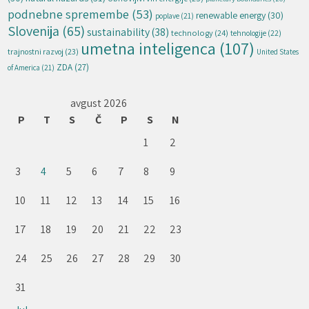
podnebne spremembe
(53)
renewable energy
(30)
poplave
(21)
Slovenija
(65)
sustainability
(38)
technology
(24)
tehnologije
(22)
umetna inteligenca
(107)
trajnostni razvoj
(23)
United States
ZDA
(27)
of America
(21)
avgust 2026
P
T
S
Č
P
S
N
1
2
3
4
5
6
7
8
9
10
11
12
13
14
15
16
17
18
19
20
21
22
23
24
25
26
27
28
29
30
31