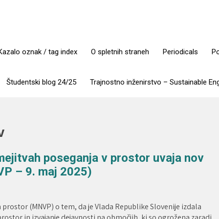
Kazalo oznak / tag index
O spletnih straneh
Periodicals
Po
Študentski blog 24/25
Trajnostno inženirstvo – Sustainable En
v
mejitvah poseganja v prostor uvaja nov
P – 9. maj 2025)
in prostor (MNVP) o tem, da je Vlada Republike Slovenije izdala
rostor in izvajanje dejavnosti na območjih, ki so ogrožena zaradi