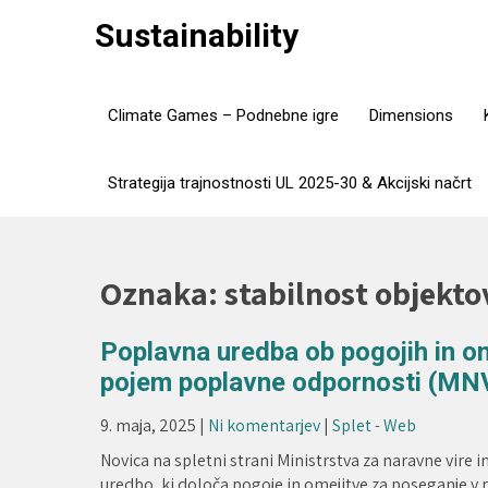
Skip
Sustainability
to
content
Climate Games – Podnebne igre
Dimensions
Strategija trajnostnosti UL 2025-30 & Akcijski načrt
Oznaka:
stabilnost objekto
Poplavna uredba ob pogojih in o
pojem poplavne odpornosti (MNV
9. maja, 2025
|
Ni komentarjev
|
Splet - Web
Novica na spletni strani Ministrstva za naravne vire 
uredbo, ki določa pogoje in omejitve za poseganje v p