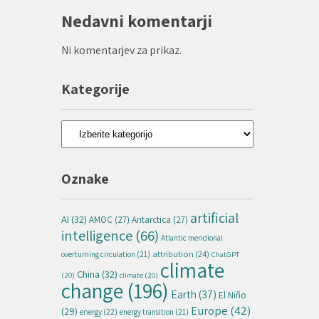
Nedavni komentarji
Ni komentarjev za prikaz.
Kategorije
Kategorije
Oznake
artificial
AI
(32)
AMOC
(27)
Antarctica
(27)
intelligence
(66)
Atlantic meridional
attribution
(24)
overturning circulation
(21)
ChatGPT
climate
China
(32)
(20)
climate
(20)
change
(196)
Earth
(37)
El Niño
Europe
(42)
(29)
energy
(22)
energy transition
(21)