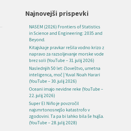
Najnovejši prispevki
NASEM (2026) Frontiers of Statistics
in Science and Engineering: 2035 and
Beyond.
Kitajska je pravkar rešila vodno krizo z
napravo za razsoljevanje morske vode
brez soli (YouTube – 31. julij 2026)
Naslednjih 50 let: človeštvo, umetna
inteligenca, moč | Yuval Noah Harari
(YouTube – 30. julij 2026)
Oceani imajo nevidne reke (YouTube –
22. julij 2026)
Super El Niño je povzročil
najsmrtonosnejšo katastrofo v
zgodovini. Ta pa bi lahko bila še hujša.
(YouTube – 28. julij 2028)