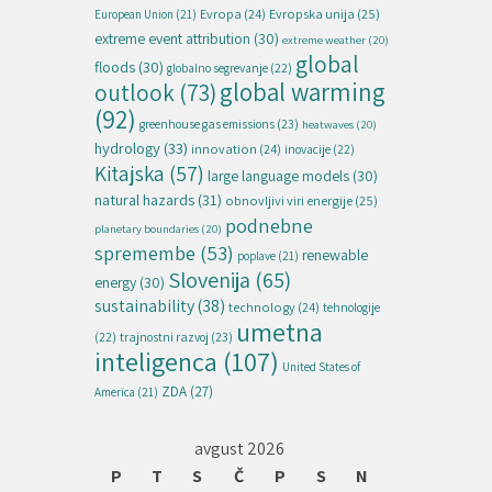
Evropska unija
(25)
Evropa
(24)
European Union
(21)
extreme event attribution
(30)
extreme weather
(20)
global
floods
(30)
globalno segrevanje
(22)
global warming
outlook
(73)
(92)
greenhouse gas emissions
(23)
heatwaves
(20)
hydrology
(33)
innovation
(24)
inovacije
(22)
Kitajska
(57)
large language models
(30)
natural hazards
(31)
obnovljivi viri energije
(25)
podnebne
planetary boundaries
(20)
spremembe
(53)
renewable
poplave
(21)
Slovenija
(65)
energy
(30)
sustainability
(38)
technology
(24)
tehnologije
umetna
(22)
trajnostni razvoj
(23)
inteligenca
(107)
United States of
ZDA
(27)
America
(21)
avgust 2026
P
T
S
Č
P
S
N