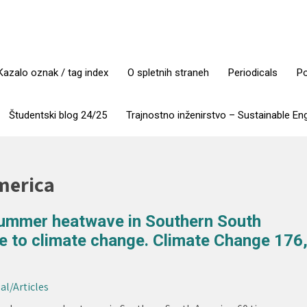
Kazalo oznak / tag index
O spletnih straneh
Periodicals
Po
Študentski blog 24/25
Trajnostno inženirstvo – Sustainable En
merica
-summer heatwave in Southern South
ue to climate change. Climate Change 176
al/Articles