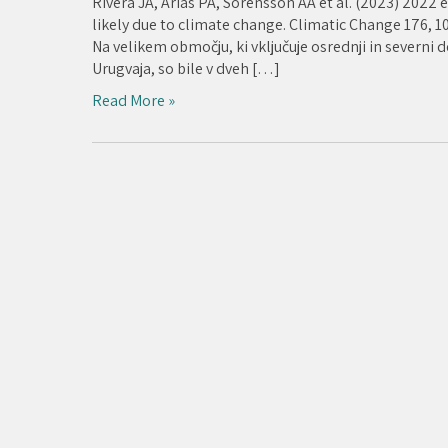
Rivera JA, Arias PA, Sörensson AA et al. (2023) 202
likely due to climate change. Climatic Change 176, 1
Na velikem območju, ki vključuje osrednji in severni de
Urugvaja, so bile v dveh […]
Read More »