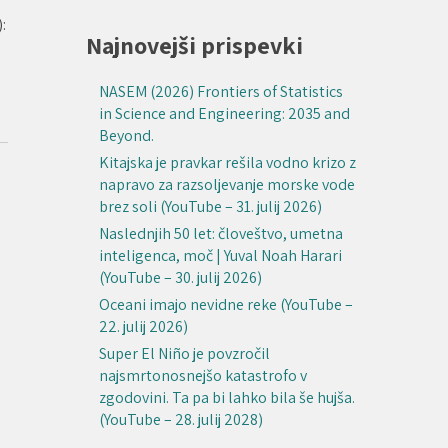
:
Najnovejši prispevki
NASEM (2026) Frontiers of Statistics
in Science and Engineering: 2035 and
Beyond.
Kitajska je pravkar rešila vodno krizo z
napravo za razsoljevanje morske vode
brez soli (YouTube – 31. julij 2026)
Naslednjih 50 let: človeštvo, umetna
inteligenca, moč | Yuval Noah Harari
(YouTube – 30. julij 2026)
Oceani imajo nevidne reke (YouTube –
22. julij 2026)
Super El Niño je povzročil
najsmrtonosnejšo katastrofo v
zgodovini. Ta pa bi lahko bila še hujša.
(YouTube – 28. julij 2028)