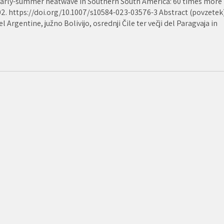
2 early-summer heatwave in Southern South America: 60 times more
02. https://doi.org/10.1007/s10584-023-03576-3 Abstract (povzetek)
l Argentine, južno Bolivijo, osrednji Čile ter večji del Paragvaja in