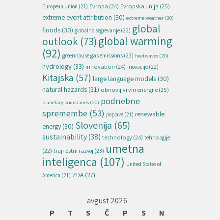
Evropska unija
(25)
Evropa
(24)
European Union
(21)
extreme event attribution
(30)
extreme weather
(20)
global
floods
(30)
globalno segrevanje
(22)
global warming
outlook
(73)
(92)
greenhouse gas emissions
(23)
heatwaves
(20)
hydrology
(33)
innovation
(24)
inovacije
(22)
Kitajska
(57)
large language models
(30)
natural hazards
(31)
obnovljivi viri energije
(25)
podnebne
planetary boundaries
(20)
spremembe
(53)
renewable
poplave
(21)
Slovenija
(65)
energy
(30)
sustainability
(38)
technology
(24)
tehnologije
umetna
(22)
trajnostni razvoj
(23)
inteligenca
(107)
United States of
ZDA
(27)
America
(21)
avgust 2026
P
T
S
Č
P
S
N