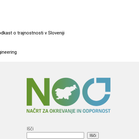
dkast o trajnostnosti v Sloveniji
gineering
,
Išči
Išči