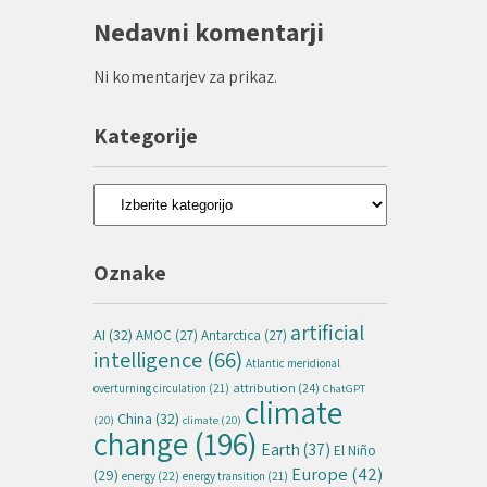
Nedavni komentarji
Ni komentarjev za prikaz.
Kategorije
Kategorije
Oznake
artificial
AI
(32)
AMOC
(27)
Antarctica
(27)
intelligence
(66)
Atlantic meridional
attribution
(24)
overturning circulation
(21)
ChatGPT
climate
China
(32)
(20)
climate
(20)
change
(196)
Earth
(37)
El Niño
Europe
(42)
(29)
energy
(22)
energy transition
(21)