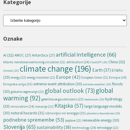
Kategorije
Kategorije
Oznake
artificial intelligence
(66)
AI
(32)
AMOC
(27)
Antarctica
(27)
China
(32)
attribution
(24)
Atlantic meridional overturning circulation
(21)
ChatGPT
(20)
climate change
(196)
Earth
(37)
El Niño
climate
(20)
Europe
(42)
(29)
energy
(22)
Evropa
(24)
energy transition
(21)
European Union
(21)
extreme event attribution
(30)
floods
Evropska unija
(25)
extreme weather
(20)
global
global outlook
(73)
(30)
globalno segrevanje
(22)
warming
(92)
hydrology
greenhouse gas emissions
(23)
heatwaves
(20)
Kitajska
(57)
(33)
large language models
innovation
(24)
inovacije
(22)
natural hazards
(31)
(30)
obnovljivi viri energije
(25)
planetary boundaries
(20)
podnebne spremembe
(53)
renewable energy
(30)
poplave
(21)
Slovenija
(65)
sustainability
(38)
technology
(24)
tehnologije
(22)