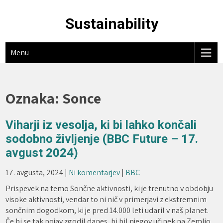
Skip
to
Sustainability
content
Menu
Oznaka:
Sonce
Viharji iz vesolja, ki bi lahko končali
sodobno življenje (BBC Future – 17.
avgust 2024)
17. avgusta, 2024
|
Ni komentarjev
|
BBC
Prispevek na temo Sončne aktivnosti, ki je trenutno v obdobju
visoke aktivnosti, vendar to ni nič v primerjavi z ekstremnim
sončnim dogodkom, ki je pred 14.000 leti udaril v naš planet.
Če bi se tak pojav zgodil danes, bi bil njegov učinek na Zemljo