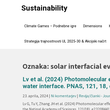
Skip
Sustainability
to
content
Climate Games – Podnebne igre
Dimensions
Strategija trajnostnosti UL 2025-30 & Akcijski načrt
Oznaka:
solar interfacial 
Lv et al. (2024) Photomolecular ef
water interface. PNAS, 121, 18
23. aprila, 2024
|
Ni komentarjev
|
Revija/članki - Jou
Lv G, Tu Y, Zhang JH et al. (2024) Photomolecular effe
the Natinal Academy of Sceinces, 121(18), e23208441