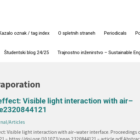
Kazalo oznak / tag index
O spletnih straneh
Periodicals
Po
Študentski blog 24/25
Trajnostno inženirstvo – Sustainable En
evaporation
fect: Visible light interaction with air–
, e2320844121
rnal/Articles
ct: Visible light interaction with air–water interface. Proceedings 
21 – https://doi.org/10.1073/pnas.2320844121 – article pdf Abstrac