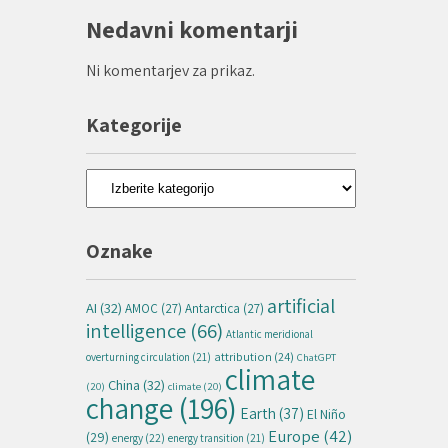
Nedavni komentarji
Ni komentarjev za prikaz.
Kategorije
Kategorije
Oznake
artificial
AI
(32)
AMOC
(27)
Antarctica
(27)
intelligence
(66)
Atlantic meridional
attribution
(24)
overturning circulation
(21)
ChatGPT
climate
China
(32)
(20)
climate
(20)
change
(196)
Earth
(37)
El Niño
Europe
(42)
(29)
energy
(22)
energy transition
(21)