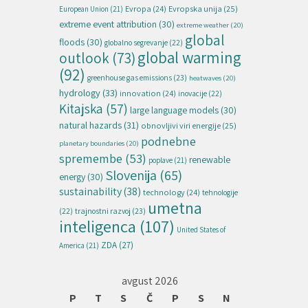
Evropska unija
(25)
Evropa
(24)
European Union
(21)
extreme event attribution
(30)
extreme weather
(20)
global
floods
(30)
globalno segrevanje
(22)
global warming
outlook
(73)
(92)
greenhouse gas emissions
(23)
heatwaves
(20)
hydrology
(33)
innovation
(24)
inovacije
(22)
Kitajska
(57)
large language models
(30)
natural hazards
(31)
obnovljivi viri energije
(25)
podnebne
planetary boundaries
(20)
spremembe
(53)
renewable
poplave
(21)
Slovenija
(65)
energy
(30)
sustainability
(38)
technology
(24)
tehnologije
umetna
(22)
trajnostni razvoj
(23)
inteligenca
(107)
United States of
ZDA
(27)
America
(21)
avgust 2026
P
T
S
Č
P
S
N