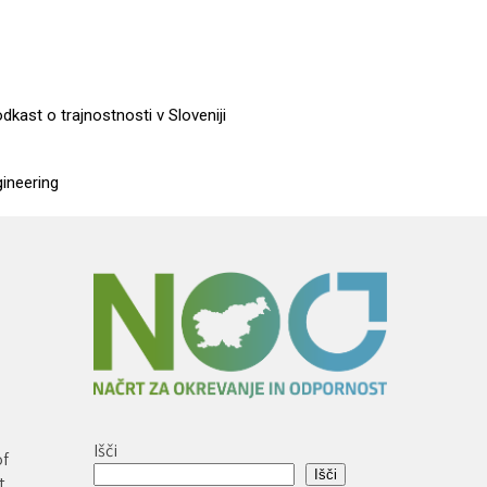
dkast o trajnostnosti v Sloveniji
gineering
Išči
of
Išči
t