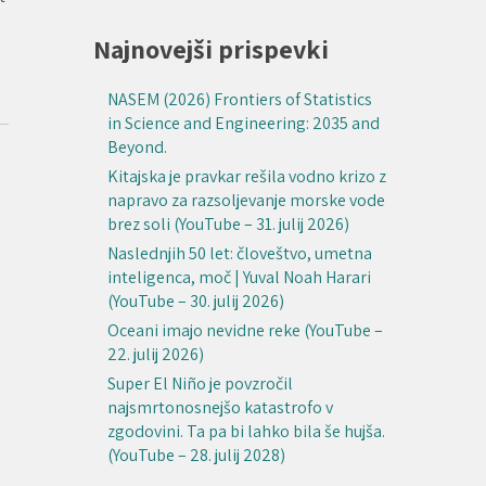
Najnovejši prispevki
NASEM (2026) Frontiers of Statistics
in Science and Engineering: 2035 and
Beyond.
Kitajska je pravkar rešila vodno krizo z
napravo za razsoljevanje morske vode
brez soli (YouTube – 31. julij 2026)
Naslednjih 50 let: človeštvo, umetna
inteligenca, moč | Yuval Noah Harari
(YouTube – 30. julij 2026)
Oceani imajo nevidne reke (YouTube –
22. julij 2026)
Super El Niño je povzročil
najsmrtonosnejšo katastrofo v
zgodovini. Ta pa bi lahko bila še hujša.
(YouTube – 28. julij 2028)