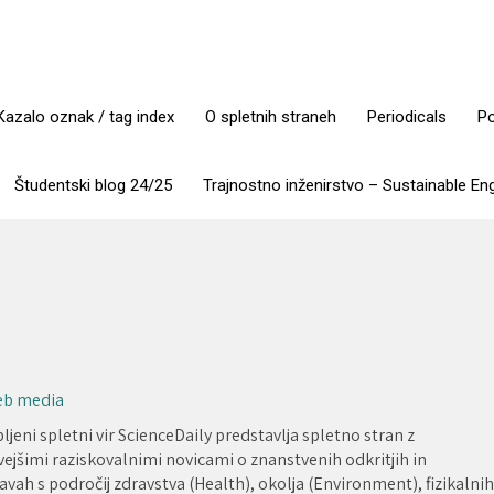
Kazalo oznak / tag index
O spletnih straneh
Periodicals
Po
Študentski blog 24/25
Trajnostno inženirstvo – Sustainable En
Web media
bljeni spletni vir ScienceDaily predstavlja spletno stran z
ejšimi raziskovalnimi novicami o znanstvenih odkritjih in
avah s področij zdravstva (Health), okolja (Environment), fizikalnih