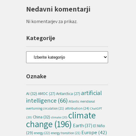
Nedavni komentarji
Ni komentarjev za prikaz.
Kategorije
Kategorije
Oznake
artificial
AI
(32)
AMOC
(27)
Antarctica
(27)
intelligence
(66)
Atlantic meridional
attribution
(24)
overturning circulation
(21)
ChatGPT
climate
China
(32)
(20)
climate
(20)
change
(196)
Earth
(37)
El Niño
Europe
(42)
(29)
energy
(22)
energy transition
(21)