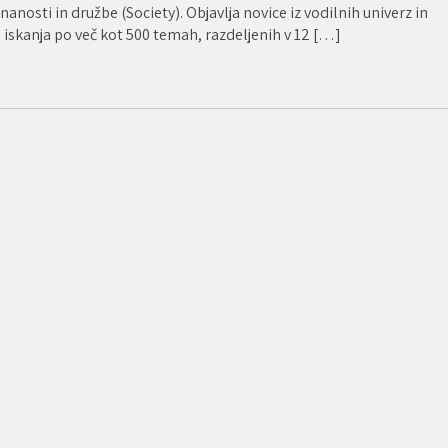
nosti in družbe (Society). Objavlja novice iz vodilnih univerz in
 iskanja po več kot 500 temah, razdeljenih v 12 […]