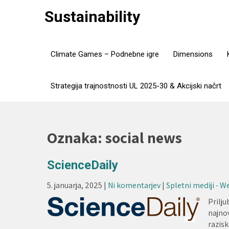
Skip
Sustainability
to
content
Climate Games – Podnebne igre
Dimensions
Strategija trajnostnosti UL 2025-30 & Akcijski načrt
Oznaka:
social news
ScienceDaily
5. januarja, 2025
|
Ni komentarjev
|
Spletni mediji - 
Prilju
najnov
razisk