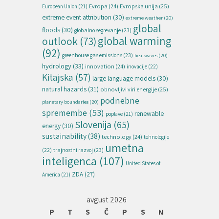
Evropska unija
(25)
Evropa
(24)
European Union
(21)
extreme event attribution
(30)
extreme weather
(20)
global
floods
(30)
globalno segrevanje
(23)
global warming
outlook
(73)
(92)
greenhouse gas emissions
(23)
heatwaves
(20)
hydrology
(33)
innovation
(24)
inovacije
(22)
Kitajska
(57)
large language models
(30)
natural hazards
(31)
obnovljivi viri energije
(25)
podnebne
planetary boundaries
(20)
spremembe
(53)
renewable
poplave
(21)
Slovenija
(65)
energy
(30)
sustainability
(38)
technology
(24)
tehnologije
umetna
(22)
trajnostni razvoj
(23)
inteligenca
(107)
United States of
ZDA
(27)
America
(21)
avgust 2026
P
T
S
Č
P
S
N