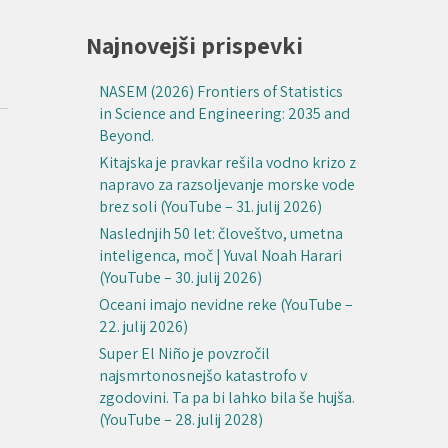
Najnovejši prispevki
NASEM (2026) Frontiers of Statistics
in Science and Engineering: 2035 and
Beyond.
Kitajska je pravkar rešila vodno krizo z
napravo za razsoljevanje morske vode
brez soli (YouTube – 31. julij 2026)
Naslednjih 50 let: človeštvo, umetna
inteligenca, moč | Yuval Noah Harari
(YouTube – 30. julij 2026)
Oceani imajo nevidne reke (YouTube –
22. julij 2026)
Super El Niño je povzročil
najsmrtonosnejšo katastrofo v
zgodovini. Ta pa bi lahko bila še hujša.
(YouTube – 28. julij 2028)