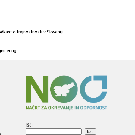
dkast o trajnostnosti v Sloveniji
gineering
Išči
Išči
a