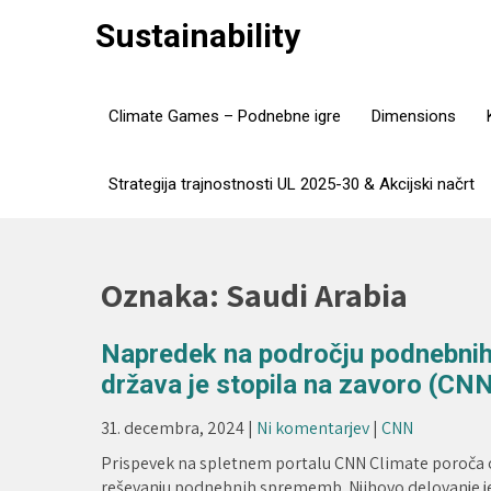
Skip
Sustainability
to
content
Climate Games – Podnebne igre
Dimensions
Strategija trajnostnosti UL 2025-30 & Akcijski načrt
Oznaka:
Saudi Arabia
Napredek na področju podnebnih 
država je stopila na zavoro (CN
31. decembra, 2024
|
Ni komentarjev
|
CNN
Prispevek na spletnem portalu CNN Climate poroča o 
reševanju podnebnih sprememb. Njihovo delovanje je 