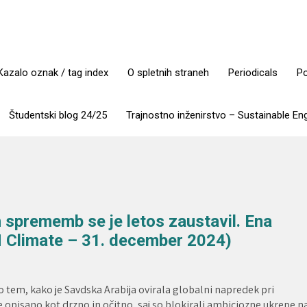
Kazalo oznak / tag index
O spletnih straneh
Periodicals
Po
Študentski blog 24/25
Trajnostno inženirstvo – Sustainable En
sprememb se je letos zaustavil. Ena
N Climate – 31. december 2024)
tem, kako je Savdska Arabija ovirala globalni napredek pri
opisano kot drzno in očitno, saj so blokirali ambiciozne ukrepe n