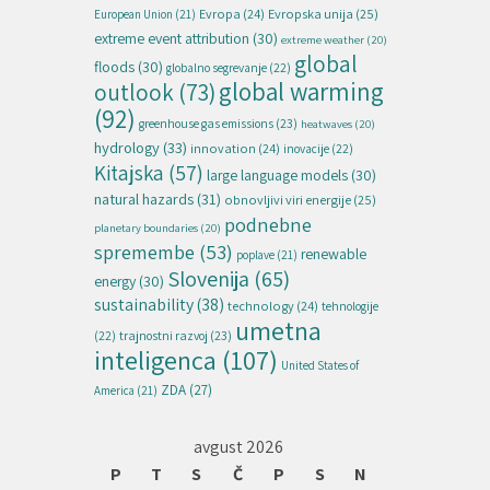
Evropska unija
(25)
Evropa
(24)
European Union
(21)
extreme event attribution
(30)
extreme weather
(20)
global
floods
(30)
globalno segrevanje
(22)
global warming
outlook
(73)
(92)
greenhouse gas emissions
(23)
heatwaves
(20)
hydrology
(33)
innovation
(24)
inovacije
(22)
Kitajska
(57)
large language models
(30)
natural hazards
(31)
obnovljivi viri energije
(25)
podnebne
planetary boundaries
(20)
spremembe
(53)
renewable
poplave
(21)
Slovenija
(65)
energy
(30)
sustainability
(38)
technology
(24)
tehnologije
umetna
(22)
trajnostni razvoj
(23)
inteligenca
(107)
United States of
ZDA
(27)
America
(21)
avgust 2026
P
T
S
Č
P
S
N