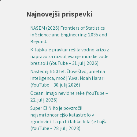
Najnovejši prispevki
NASEM (2026) Frontiers of Statistics
in Science and Engineering: 2035 and
Beyond.
Kitajska je pravkar rešila vodno krizo z
napravo za razsoljevanje morske vode
brez soli (YouTube – 31. julij 2026)
Naslednjih 50 let: človeštvo, umetna
inteligenca, moč | Yuval Noah Harari
(YouTube – 30. julij 2026)
Oceani imajo nevidne reke (YouTube –
22. julij 2026)
Super El Niño je povzročil
najsmrtonosnejšo katastrofo v
zgodovini. Ta pa bi lahko bila še hujša.
(YouTube – 28. julij 2028)