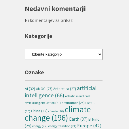
Nedavni komentarji
Ni komentarjev za prikaz.
Kategorije
Kategorije
Oznake
artificial
AI
(32)
AMOC
(27)
Antarctica
(27)
intelligence
(66)
Atlantic meridional
attribution
(24)
overturning circulation
(21)
ChatGPT
climate
China
(32)
(20)
climate
(20)
change
(196)
Earth
(37)
El Niño
Europe
(42)
(29)
energy
(22)
energy transition
(21)