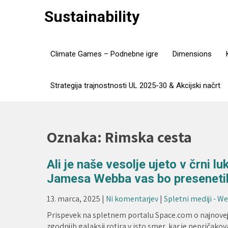
Skip
Sustainability
to
content
Climate Games – Podnebne igre
Dimensions
Strategija trajnostnosti UL 2025-30 & Akcijski načrt
Oznaka:
Rimska cesta
Ali je naše vesolje ujeto v črni l
Jamesa Webba vas bo presenetil
13. marca, 2025
|
Ni komentarjev
|
Spletni mediji - W
Prispevek na spletnem portalu Space.com o najnovej
zgodnjih galaksij rotira v isto smer, kar je nepričako