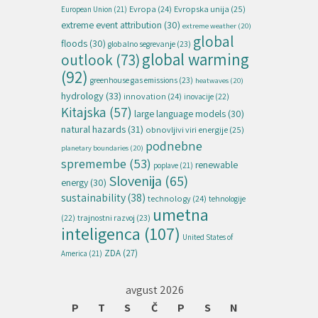
Evropska unija
(25)
Evropa
(24)
European Union
(21)
extreme event attribution
(30)
extreme weather
(20)
global
floods
(30)
globalno segrevanje
(23)
global warming
outlook
(73)
(92)
greenhouse gas emissions
(23)
heatwaves
(20)
hydrology
(33)
innovation
(24)
inovacije
(22)
Kitajska
(57)
large language models
(30)
natural hazards
(31)
obnovljivi viri energije
(25)
podnebne
planetary boundaries
(20)
spremembe
(53)
renewable
poplave
(21)
Slovenija
(65)
energy
(30)
sustainability
(38)
technology
(24)
tehnologije
umetna
(22)
trajnostni razvoj
(23)
inteligenca
(107)
United States of
ZDA
(27)
America
(21)
avgust 2026
P
T
S
Č
P
S
N