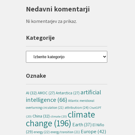
Nedavni komentarji
Ni komentarjev za prikaz.
Kategorije
Kategorije
Oznake
artificial
AI
(32)
AMOC
(27)
Antarctica
(27)
intelligence
(66)
Atlantic meridional
attribution
(24)
overturning circulation
(21)
ChatGPT
climate
China
(32)
(20)
climate
(20)
change
(196)
Earth
(37)
El Niño
Europe
(42)
(29)
energy
(22)
energy transition
(21)