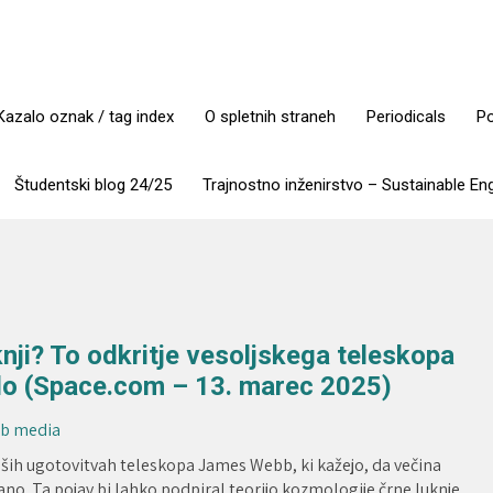
Kazalo oznak / tag index
O spletnih straneh
Periodicals
Po
Študentski blog 24/25
Trajnostno inženirstvo – Sustainable En
uknji? To odkritje vesoljskega teleskopa
o (Space.com – 13. marec 2025)
eb media
ših ugotovitvah teleskopa James Webb, ki kažejo, da večina
vano. Ta pojav bi lahko podpiral teorijo kozmologije črne luknje