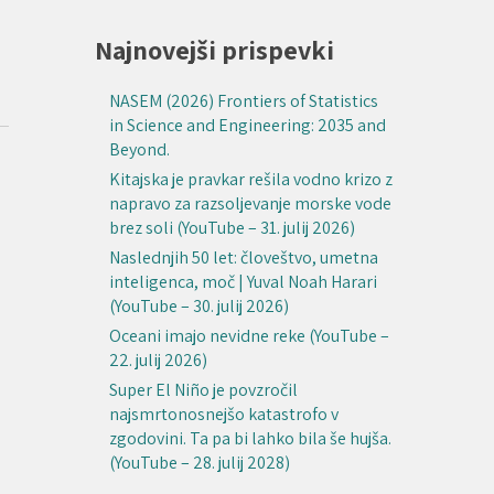
Najnovejši prispevki
NASEM (2026) Frontiers of Statistics
in Science and Engineering: 2035 and
Beyond.
Kitajska je pravkar rešila vodno krizo z
napravo za razsoljevanje morske vode
brez soli (YouTube – 31. julij 2026)
Naslednjih 50 let: človeštvo, umetna
inteligenca, moč | Yuval Noah Harari
(YouTube – 30. julij 2026)
Oceani imajo nevidne reke (YouTube –
22. julij 2026)
Super El Niño je povzročil
najsmrtonosnejšo katastrofo v
zgodovini. Ta pa bi lahko bila še hujša.
(YouTube – 28. julij 2028)