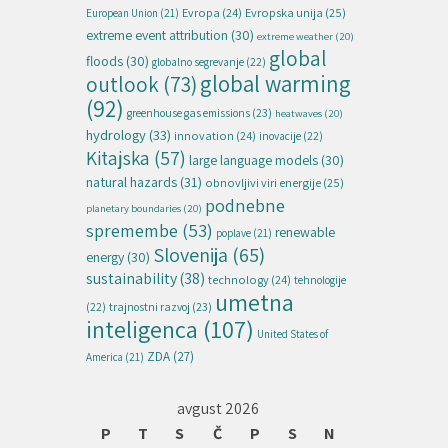
Evropska unija
(25)
Evropa
(24)
European Union
(21)
extreme event attribution
(30)
extreme weather
(20)
global
floods
(30)
globalno segrevanje
(22)
global warming
outlook
(73)
(92)
greenhouse gas emissions
(23)
heatwaves
(20)
hydrology
(33)
innovation
(24)
inovacije
(22)
Kitajska
(57)
large language models
(30)
natural hazards
(31)
obnovljivi viri energije
(25)
podnebne
planetary boundaries
(20)
spremembe
(53)
renewable
poplave
(21)
Slovenija
(65)
energy
(30)
sustainability
(38)
technology
(24)
tehnologije
umetna
(22)
trajnostni razvoj
(23)
inteligenca
(107)
United States of
ZDA
(27)
America
(21)
avgust 2026
P
T
S
Č
P
S
N