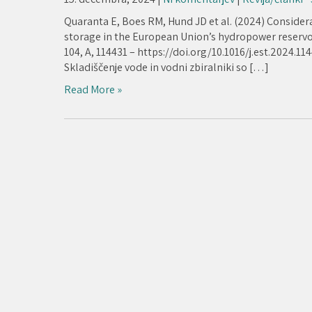
Quaranta E, Boes RM, Hund JD et al. (2024) Considera
storage in the European Union’s hydropower reserv
104, A, 114431 – https://doi.org/10.1016/j.est.2024.11
Skladiščenje vode in vodni zbiralniki so […]
Read More »