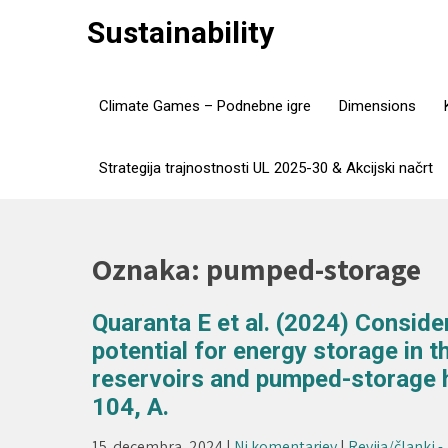
Skip
Sustainability
to
content
Climate Games – Podnebne igre
Dimensions
Strategija trajnostnosti UL 2025-30 & Akcijski načrt
Oznaka:
pumped-storage
Quaranta E et al. (2024) Conside
potential for energy storage in 
reservoirs and pumped-storage 
104, A.
15. decembra, 2024
|
Ni komentarjev
|
Revija/članki -