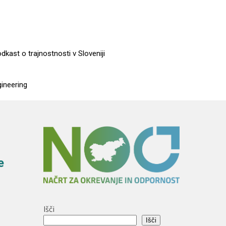
dkast o trajnostnosti v Sloveniji
gineering
e
Išči
Išči