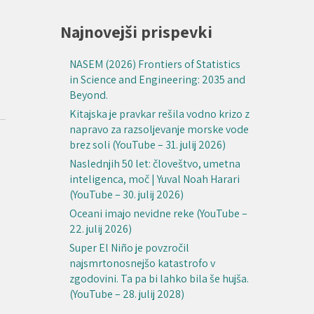
Najnovejši prispevki
NASEM (2026) Frontiers of Statistics
in Science and Engineering: 2035 and
Beyond.
Kitajska je pravkar rešila vodno krizo z
napravo za razsoljevanje morske vode
brez soli (YouTube – 31. julij 2026)
Naslednjih 50 let: človeštvo, umetna
inteligenca, moč | Yuval Noah Harari
(YouTube – 30. julij 2026)
Oceani imajo nevidne reke (YouTube –
22. julij 2026)
Super El Niño je povzročil
najsmrtonosnejšo katastrofo v
zgodovini. Ta pa bi lahko bila še hujša.
(YouTube – 28. julij 2028)