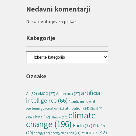
Nedavni komentarji
Ni komentarjev za prikaz.
Kategorije
Kategorije
Oznake
artificial
AI
(32)
AMOC
(27)
Antarctica
(27)
intelligence
(66)
Atlantic meridional
attribution
(24)
overturning circulation
(21)
ChatGPT
climate
China
(32)
(20)
climate
(20)
change
(196)
Earth
(37)
El Niño
Europe
(42)
(29)
energy
(22)
energy transition
(21)