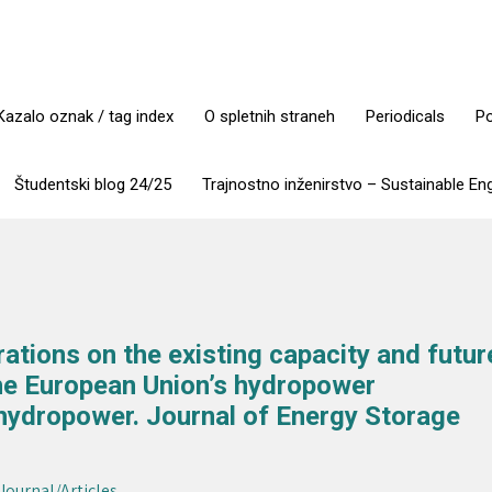
Kazalo oznak / tag index
O spletnih straneh
Periodicals
Po
Študentski blog 24/25
Trajnostno inženirstvo – Sustainable En
rations on the existing capacity and futur
the European Union’s hydropower
hydropower. Journal of Energy Storage
 Journal/Articles