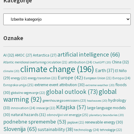
Kategorije
Kategorije
Oznake
artificial intelligence
(66)
AI
(32)
AMOC
(27)
Antarctica
(27)
China
(32)
attribution
(24)
Atlantic meridional overturning circulation
(21)
ChatGPT
(20)
climate change
(196)
Earth
(37)
El Niño
climate
(20)
Europe
(42)
(29)
energy
(22)
Evropa
(24)
energy transition
(21)
European Union
(21)
extreme event attribution
(30)
floods
Evropska unija
(25)
extreme weather
(20)
global
global outlook
(73)
(30)
globalno segrevanje
(22)
warming
(92)
hydrology
greenhouse gas emissions
(23)
heatwaves
(20)
Kitajska
(57)
(33)
large language models
innovation
(24)
inovacije
(22)
natural hazards
(31)
(30)
obnovljivi viri energije
(25)
planetary boundaries
(20)
podnebne spremembe
(53)
renewable energy
(30)
poplave
(21)
Slovenija
(65)
sustainability
(38)
technology
(24)
tehnologije
(22)