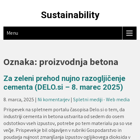
Skip
to
Sustainability
content
Menu
Oznaka:
proizvodnja betona
Za zeleni prehod nujno razogljičenje
cementa (DELO.si – 8. marec 2025)
8. marca, 2025
|
Ni komentarjev
|
Spletni mediji - Web media
Prispevek na spletnem portalu časopisa Delo.si o tem, da
industriji cementa in betona ustvarita od sedem do osem
odstotkov vseh izpustov, potrebe po tem materialu pa so vse
večje. Prispevek je bil objavljen v rubriki Gospodarstvo in
poudarja nujnost zmanjšanja izpustov ogljikovega dioksida v