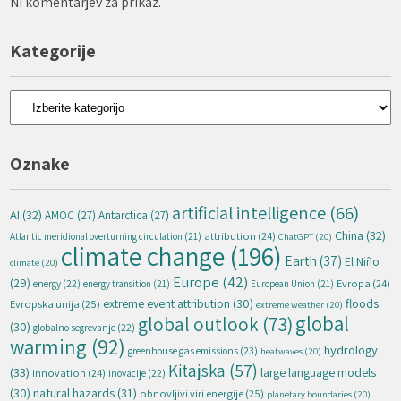
Ni komentarjev za prikaz.
Kategorije
Kategorije
Oznake
artificial intelligence
(66)
AI
(32)
AMOC
(27)
Antarctica
(27)
China
(32)
attribution
(24)
Atlantic meridional overturning circulation
(21)
ChatGPT
(20)
climate change
(196)
Earth
(37)
El Niño
climate
(20)
Europe
(42)
(29)
energy
(22)
Evropa
(24)
energy transition
(21)
European Union
(21)
extreme event attribution
(30)
floods
Evropska unija
(25)
extreme weather
(20)
global
global outlook
(73)
(30)
globalno segrevanje
(22)
warming
(92)
hydrology
greenhouse gas emissions
(23)
heatwaves
(20)
Kitajska
(57)
(33)
large language models
innovation
(24)
inovacije
(22)
natural hazards
(31)
(30)
obnovljivi viri energije
(25)
planetary boundaries
(20)