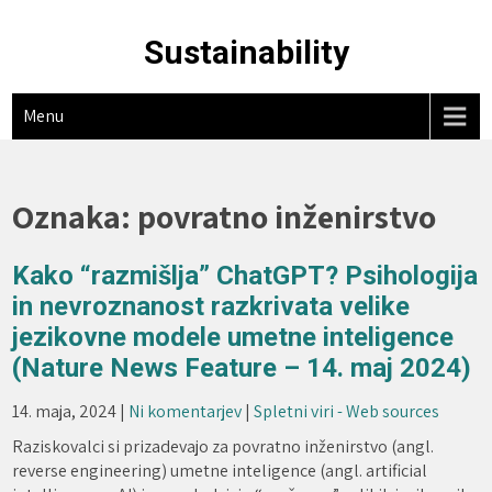
Skip
to
Sustainability
content
Menu
Oznaka:
povratno inženirstvo
Kako “razmišlja” ChatGPT? Psihologija
in nevroznanost razkrivata velike
jezikovne modele umetne inteligence
(Nature News Feature – 14. maj 2024)
14. maja, 2024
|
Ni komentarjev
|
Spletni viri - Web sources
Raziskovalci si prizadevajo za povratno inženirstvo (angl.
reverse engineering) umetne inteligence (angl. artificial