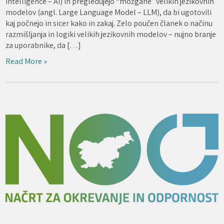
intelligence – AI) in pregledujejo “možgane” velikih jezikovnih
modelov (angl. Large Language Model – LLM), da bi ugotovili
kaj počnejo in sicer kako in zakaj. Zelo poučen članek o načinu
razmišljanja in logiki velikih jezikovnih modelov – nujno branje
za uporabnike, da […]
Read More »