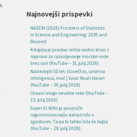
SA
Najnovejši prispevki
NASEM (2026) Frontiers of Statistics
in Science and Engineering: 2035 and
Beyond.
Kitajska je pravkar rešila vodno krizo z
napravo za razsoljevanje morske vode
brez soli (YouTube – 31. julij 2026)
Naslednjih 50 let: človeštvo, umetna
inteligenca, moč | Yuval Noah Harari
(YouTube – 30. julij 2026)
Oceani imajo nevidne reke (YouTube –
22. julij 2026)
Super El Niño je povzročil
najsmrtonosnejšo katastrofo v
zgodovini. Ta pa bi lahko bila še hujša.
(YouTube – 28. julij 2028)