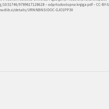
.org/10.51746/9789617128628 – odprtodostopna knjiga pdf – CC-BY-
ww.dlib.si/details/URN:NBN:SI:DOC-GJO1PP30