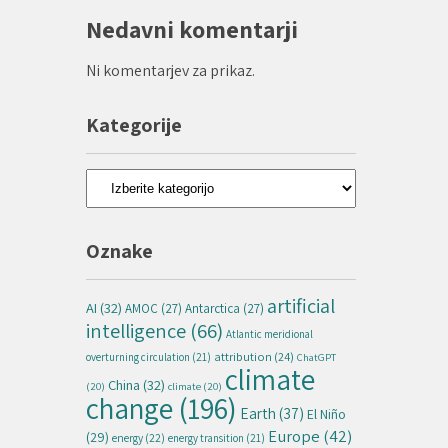
Nedavni komentarji
Ni komentarjev za prikaz.
Kategorije
Kategorije
Oznake
artificial
AI
(32)
AMOC
(27)
Antarctica
(27)
intelligence
(66)
Atlantic meridional
attribution
(24)
overturning circulation
(21)
ChatGPT
climate
China
(32)
(20)
climate
(20)
change
(196)
Earth
(37)
El Niño
Europe
(42)
(29)
energy
(22)
energy transition
(21)