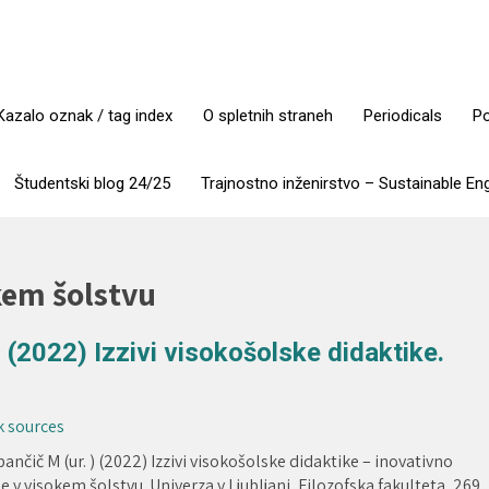
Kazalo oznak / tag index
O spletnih straneh
Periodicals
Po
Študentski blog 24/25
Trajnostno inženirstvo – Sustainable En
kem šolstvu
) (2022) Izzivi visokošolske didaktike.
ok sources
bančič M (ur. ) (2022) Izzivi visokošolske didaktike – inovativno
e v visokem šolstvu. Univerza v Ljubljani, Filozofska fakulteta, 269