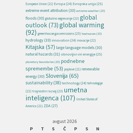
Evropska unija
(25)
Evropa
(24)
European Union
(21)
extreme event attribution
(30)
extreme weather
(20)
global
floods
(30)
globalno segrevanje
(22)
global warming
outlook
(73)
(92)
greenhouse gas emissions
(23)
heatwaves
(20)
hydrology
(33)
innovation
(24)
inovacije
(22)
Kitajska
(57)
large language models
(30)
natural hazards
(31)
obnovljivi viri energije
(25)
podnebne
planetary boundaries
(20)
spremembe
(53)
renewable
poplave
(21)
Slovenija
(65)
energy
(30)
sustainability
(38)
technology
(24)
tehnologije
umetna
(22)
trajnostni razvoj
(23)
inteligenca
(107)
United States of
ZDA
(27)
America
(21)
avgust 2026
P
T
S
Č
P
S
N