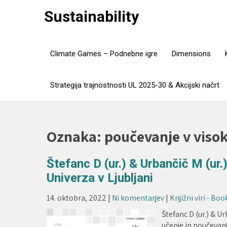
Skip
Sustainability
to
content
Climate Games – Podnebne igre
Dimensions
Strategija trajnostnosti UL 2025-30 & Akcijski načrt
Oznaka:
poučevanje v viso
Štefanc D (ur.) & Urbančič M (ur.
Univerza v Ljubljani
14. oktobra, 2022
|
Ni komentarjev
|
Knjižni viri - Bo
Štefanc D (ur.) & Ur
učenje in poučevanj