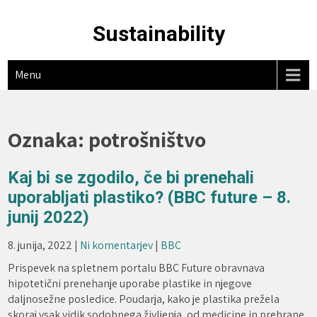
Skip
to
Sustainability
content
Menu
Oznaka:
potrošništvo
Kaj bi se zgodilo, če bi prenehali
uporabljati plastiko? (BBC future – 8.
junij 2022)
8. junija, 2022
|
Ni komentarjev
|
BBC
Prispevek na spletnem portalu BBC Future obravnava
hipotetični prenehanje uporabe plastike in njegove
daljnosežne posledice. Poudarja, kako je plastika prežela
skoraj vsak vidik sodobnega življenja, od medicine in prehrane