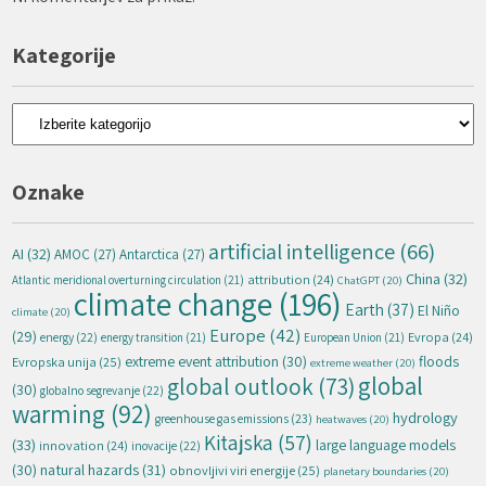
Kategorije
Kategorije
Oznake
artificial intelligence
(66)
AI
(32)
AMOC
(27)
Antarctica
(27)
China
(32)
attribution
(24)
Atlantic meridional overturning circulation
(21)
ChatGPT
(20)
climate change
(196)
Earth
(37)
El Niño
climate
(20)
Europe
(42)
(29)
energy
(22)
Evropa
(24)
energy transition
(21)
European Union
(21)
extreme event attribution
(30)
floods
Evropska unija
(25)
extreme weather
(20)
global
global outlook
(73)
(30)
globalno segrevanje
(22)
warming
(92)
hydrology
greenhouse gas emissions
(23)
heatwaves
(20)
Kitajska
(57)
(33)
large language models
innovation
(24)
inovacije
(22)
natural hazards
(31)
(30)
obnovljivi viri energije
(25)
planetary boundaries
(20)