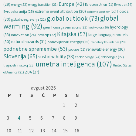
Europe
(42)
(29)
energy
(22)
Evropa
(24)
energy transition
(21)
European Union
(21)
extreme event attribution
(30)
floods
Evropska unija
(25)
extreme weather
(20)
global
global outlook
(73)
(30)
globalno segrevanje
(22)
warming
(92)
hydrology
greenhouse gas emissions
(23)
heatwaves
(20)
Kitajska
(57)
(33)
large language models
innovation
(24)
inovacije
(22)
natural hazards
(31)
(30)
obnovljivi viri energije
(25)
planetary boundaries
(20)
podnebne spremembe
(53)
renewable energy
(30)
poplave
(21)
Slovenija
(65)
sustainability
(38)
technology
(24)
tehnologije
(22)
umetna inteligenca
(107)
trajnostni razvoj
(23)
United States
ZDA
(27)
of America
(21)
avgust 2026
P
T
S
Č
P
S
N
1
2
3
4
5
6
7
8
9
10
11
12
13
14
15
16