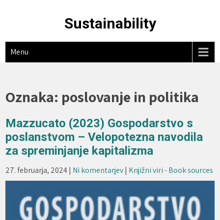
Skip
to
Sustainability
content
Menu
Oznaka:
poslovanje in politika
Mazzucato (2023) Gospodarstvo s
poslanstvom – Velopotezna navodila
za spreminjanje kapitalizma
27. februarja, 2024
|
Ni komentarjev
|
Knjižni viri - Book sources