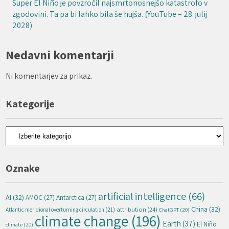
Super El Niño je povzročil najsmrtonosnejšo katastrofo v
zgodovini. Ta pa bi lahko bila še hujša. (YouTube – 28. julij
2028)
Nedavni komentarji
Ni komentarjev za prikaz.
Kategorije
Kategorije
Oznake
artificial intelligence
(66)
AI
(32)
AMOC
(27)
Antarctica
(27)
China
(32)
attribution
(24)
Atlantic meridional overturning circulation
(21)
ChatGPT
(20)
climate change
(196)
Earth
(37)
El Niño
climate
(20)