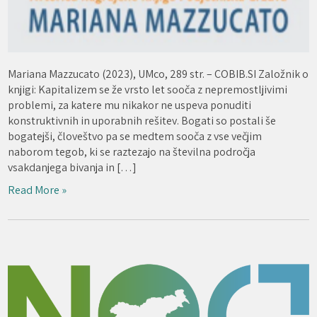
Mariana Mazzucato (2023), UMco, 289 str. – COBIB.SI Založnik o
knjigi: Kapitalizem se že vrsto let sooča z nepremostljivimi
problemi, za katere mu nikakor ne uspeva ponuditi
konstruktivnih in uporabnih rešitev. Bogati so postali še
bogatejši, človeštvo pa se medtem sooča z vse večjim
naborom tegob, ki se raztezajo na številna področja
vsakdanjega bivanja in […]
Read More »