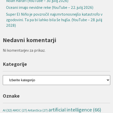
Noah Harari (YouTube – 30. julij 2026)
Oceani imajo nevidne reke (YouTube – 22. julij 2026)
Super El Niño je povzročil najsmrtonosnejšo katastrofo v
zgodovini. Ta pa bi lahko bila še hujša. (YouTube – 28. julij
2028)
Nedavni komentarji
Ni komentarjev za prikaz.
Kategorije
Kategorije
Oznake
artificial intelligence
(66)
AI
(32)
AMOC
(27)
Antarctica
(27)