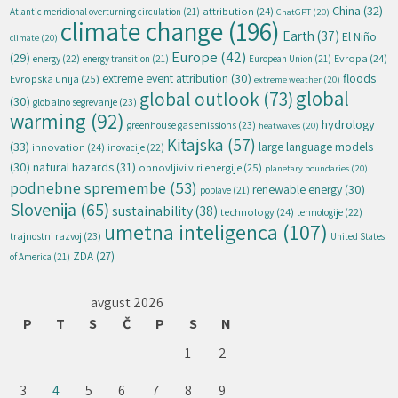
China
(32)
attribution
(24)
Atlantic meridional overturning circulation
(21)
ChatGPT
(20)
climate change
(196)
Earth
(37)
El Niño
climate
(20)
Europe
(42)
(29)
energy
(22)
Evropa
(24)
energy transition
(21)
European Union
(21)
extreme event attribution
(30)
floods
Evropska unija
(25)
extreme weather
(20)
global
global outlook
(73)
(30)
globalno segrevanje
(23)
warming
(92)
hydrology
greenhouse gas emissions
(23)
heatwaves
(20)
Kitajska
(57)
(33)
large language models
innovation
(24)
inovacije
(22)
natural hazards
(31)
(30)
obnovljivi viri energije
(25)
planetary boundaries
(20)
podnebne spremembe
(53)
renewable energy
(30)
poplave
(21)
Slovenija
(65)
sustainability
(38)
technology
(24)
tehnologije
(22)
umetna inteligenca
(107)
trajnostni razvoj
(23)
United States
ZDA
(27)
of America
(21)
avgust 2026
P
T
S
Č
P
S
N
1
2
3
4
5
6
7
8
9