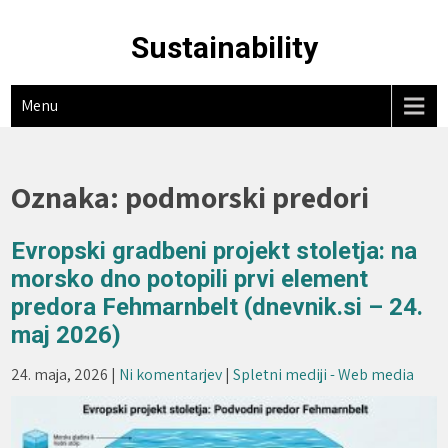
Skip
to
Sustainability
content
Menu
Oznaka:
podmorski predori
Evropski gradbeni projekt stoletja: na
morsko dno potopili prvi element
predora Fehmarnbelt (dnevnik.si – 24.
maj 2026)
24. maja, 2026
|
Ni komentarjev
|
Spletni mediji - Web media