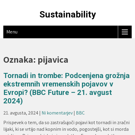
Skip
to
Sustainability
content
Menu
Oznaka:
pijavica
Tornadi in trombe: Podcenjena grožnja
ekstremnih vremenskih pojavov v
Evropi? (BBC Future – 21. avgust
2024)
21. avgusta, 2024
|
Ni komentarjev
|
BBC
Prispevek o tem, da so zastrašujoči pojavi kot tornadi in zračni
lijaki, ki se vrtijo nad kopnim in vodo, pogostejši, kot si morda