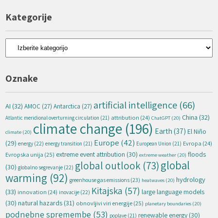
Kategorije
Kategorije
Oznake
artificial intelligence
(66)
AI
(32)
AMOC
(27)
Antarctica
(27)
China
(32)
attribution
(24)
Atlantic meridional overturning circulation
(21)
ChatGPT
(20)
climate change
(196)
Earth
(37)
El Niño
climate
(20)
Europe
(42)
(29)
energy
(22)
Evropa
(24)
energy transition
(21)
European Union
(21)
extreme event attribution
(30)
floods
Evropska unija
(25)
extreme weather
(20)
global
global outlook
(73)
(30)
globalno segrevanje
(22)
warming
(92)
hydrology
greenhouse gas emissions
(23)
heatwaves
(20)
Kitajska
(57)
(33)
large language models
innovation
(24)
inovacije
(22)
natural hazards
(31)
(30)
obnovljivi viri energije
(25)
planetary boundaries
(20)
podnebne spremembe
(53)
renewable energy
(30)
poplave
(21)