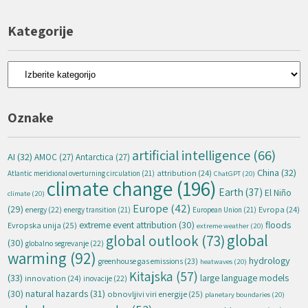
Kategorije
Kategorije
Oznake
artificial intelligence
(66)
AI
(32)
AMOC
(27)
Antarctica
(27)
China
(32)
attribution
(24)
Atlantic meridional overturning circulation
(21)
ChatGPT
(20)
climate change
(196)
Earth
(37)
El Niño
climate
(20)
Europe
(42)
(29)
energy
(22)
Evropa
(24)
energy transition
(21)
European Union
(21)
extreme event attribution
(30)
floods
Evropska unija
(25)
extreme weather
(20)
global
global outlook
(73)
(30)
globalno segrevanje
(22)
warming
(92)
hydrology
greenhouse gas emissions
(23)
heatwaves
(20)
Kitajska
(57)
(33)
large language models
innovation
(24)
inovacije
(22)
natural hazards
(31)
(30)
obnovljivi viri energije
(25)
planetary boundaries
(20)