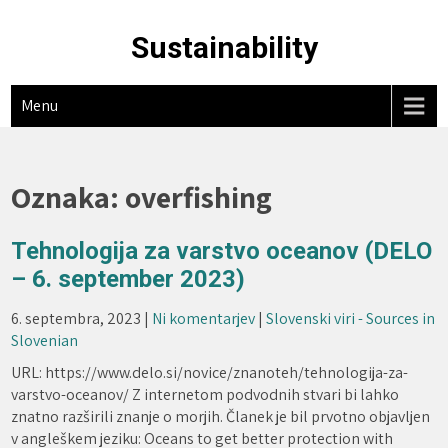
Skip
to
Sustainability
content
Menu
Oznaka:
overfishing
Tehnologija za varstvo oceanov (DELO
– 6. september 2023)
6. septembra, 2023
|
Ni komentarjev
|
Slovenski viri - Sources in
Slovenian
URL: https://www.delo.si/novice/znanoteh/tehnologija-za-
varstvo-oceanov/ Z internetom podvodnih stvari bi lahko
znatno razširili znanje o morjih. Članek je bil prvotno objavljen
v angleškem jeziku: Oceans to get better protection with