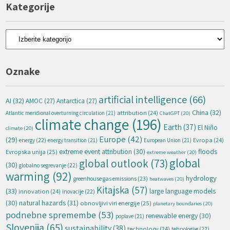
Kategorije
Kategorije
Oznake
artificial intelligence
(66)
AI
(32)
AMOC
(27)
Antarctica
(27)
China
(32)
attribution
(24)
Atlantic meridional overturning circulation
(21)
ChatGPT
(20)
climate change
(196)
Earth
(37)
El Niño
climate
(20)
Europe
(42)
(29)
energy
(22)
Evropa
(24)
energy transition
(21)
European Union
(21)
extreme event attribution
(30)
floods
Evropska unija
(25)
extreme weather
(20)
global
global outlook
(73)
(30)
globalno segrevanje
(22)
warming
(92)
hydrology
greenhouse gas emissions
(23)
heatwaves
(20)
Kitajska
(57)
(33)
large language models
innovation
(24)
inovacije
(22)
natural hazards
(31)
(30)
obnovljivi viri energije
(25)
planetary boundaries
(20)
podnebne spremembe
(53)
renewable energy
(30)
poplave
(21)
Slovenija
(65)
sustainability
(38)
technology
(24)
tehnologije
(22)