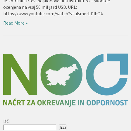
16 smrtnih žrtev, poškodoval infrastrukturo – škoda je
ocenjena na vsaj 50 milijard USD. URL:
https://www.youtube.com/watch?v=uBmerbDIhOk
Read More »
Išči
Išči