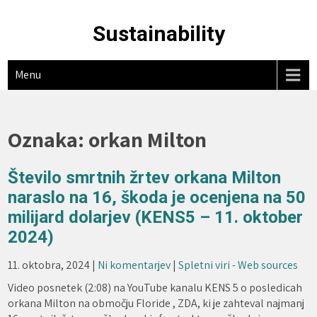
Skip
to
Sustainability
content
Menu
Oznaka:
orkan Milton
Število smrtnih žrtev orkana Milton
naraslo na 16, škoda je ocenjena na 50
milijard dolarjev (KENS5 – 11. oktober
2024)
11. oktobra, 2024
|
Ni komentarjev
|
Spletni viri - Web sources
Video posnetek (2:08) na YouTube kanalu KENS 5 o posledicah
orkana Milton na območju Floride , ZDA, ki je zahteval najmanj