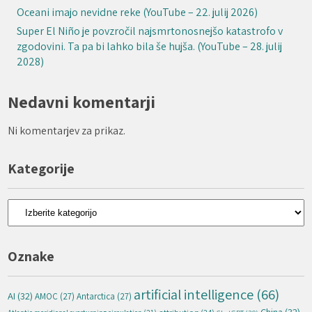
Oceani imajo nevidne reke (YouTube – 22. julij 2026)
Super El Niño je povzročil najsmrtonosnejšo katastrofo v
zgodovini. Ta pa bi lahko bila še hujša. (YouTube – 28. julij
2028)
Nedavni komentarji
Ni komentarjev za prikaz.
Kategorije
Kategorije
Oznake
artificial intelligence
(66)
AI
(32)
AMOC
(27)
Antarctica
(27)
China
(32)