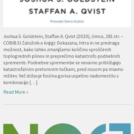
Joshua S. Goldstein, Staffan A. Qvist (2020), Umco, 281 str. –
COBIB.SI Založnik o knjigi: Dokazana, hitra in ne predraga
možnost, kako lahko zmanjšamo količino sproščenih
toplogrednih plinov in preprečimo katastrofo podnebnih
sprememb. Podnebne spremembe se nevarno približujejo
katastrofalnim prelomnim točkam, pred nosom pa imamo
rešitev. Več držav je fosilna goriva uspešno nadomestilo s
kombinacijo […]
Read More »