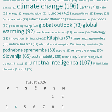
attribution
(24)
Atlantic meridional overturning circulation
(21)
ChatGPT
(20)
climate change
(196)
Earth
(37)
El Niño
climate
(20)
Europe
(42)
(29)
energy
(22)
Evropa
(24)
energy transition
(21)
European Union
(21)
extreme event attribution
(30)
floods
Evropska unija
(25)
extreme weather
(20)
global
global outlook
(73)
(30)
globalno segrevanje
(22)
warming
(92)
hydrology
greenhouse gas emissions
(23)
heatwaves
(20)
Kitajska
(57)
(33)
large language models
innovation
(24)
inovacije
(22)
natural hazards
(31)
(30)
obnovljivi viri energije
(25)
planetary boundaries
(20)
podnebne spremembe
(53)
renewable energy
(30)
poplave
(21)
Slovenija
(65)
sustainability
(38)
technology
(24)
tehnologije
(22)
umetna inteligenca
(107)
trajnostni razvoj
(23)
United States
ZDA
(27)
of America
(21)
avgust 2026
P
T
S
Č
P
S
N
1
2
3
4
5
6
7
8
9