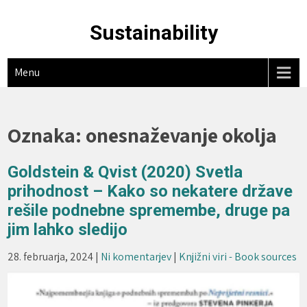
Skip
to
Sustainability
content
Menu
Oznaka:
onesnaževanje okolja
Goldstein & Qvist (2020) Svetla
prihodnost – Kako so nekatere države
rešile podnebne spremembe, druge pa
jim lahko sledijo
28. februarja, 2024
|
Ni komentarjev
|
Knjižni viri - Book sources