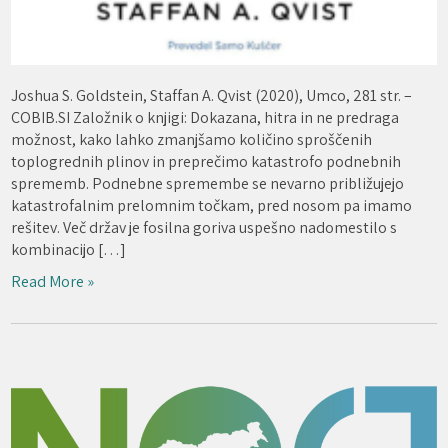
Joshua S. Goldstein, Staffan A. Qvist (2020), Umco, 281 str. –
COBIB.SI Založnik o knjigi: Dokazana, hitra in ne predraga
možnost, kako lahko zmanjšamo količino sproščenih
toplogrednih plinov in preprečimo katastrofo podnebnih
sprememb. Podnebne spremembe se nevarno približujejo
katastrofalnim prelomnim točkam, pred nosom pa imamo
rešitev. Več držav je fosilna goriva uspešno nadomestilo s
kombinacijo […]
Read More »