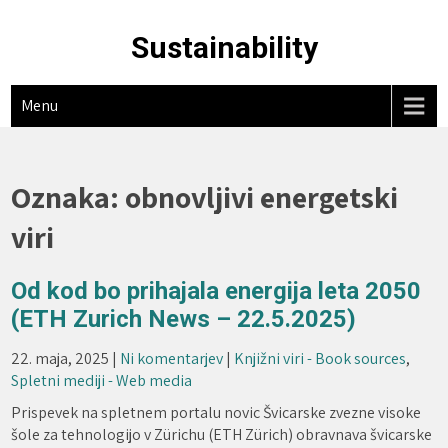
Skip
to
Sustainability
content
Menu
Oznaka:
obnovljivi energetski
viri
Od kod bo prihajala energija leta 2050
(ETH Zurich News – 22.5.2025)
22. maja, 2025
|
Ni komentarjev
|
Knjižni viri - Book sources
,
Spletni mediji - Web media
Prispevek na spletnem portalu novic Švicarske zvezne visoke
šole za tehnologijo v Zürichu (ETH Zürich) obravnava švicarske