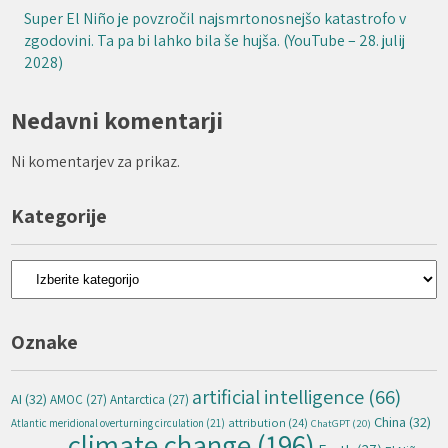
Super El Niño je povzročil najsmrtonosnejšo katastrofo v
zgodovini. Ta pa bi lahko bila še hujša. (YouTube – 28. julij
2028)
Nedavni komentarji
Ni komentarjev za prikaz.
Kategorije
Kategorije
Oznake
artificial intelligence
(66)
AI
(32)
AMOC
(27)
Antarctica
(27)
China
(32)
attribution
(24)
Atlantic meridional overturning circulation
(21)
ChatGPT
(20)
climate change
(196)