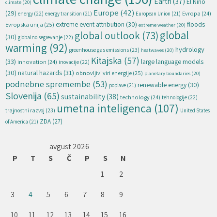
Earth
(37)
El Niño
climate
(20)
Europe
(42)
(29)
energy
(22)
Evropa
(24)
energy transition
(21)
European Union
(21)
extreme event attribution
(30)
floods
Evropska unija
(25)
extreme weather
(20)
global
global outlook
(73)
(30)
globalno segrevanje
(22)
warming
(92)
hydrology
greenhouse gas emissions
(23)
heatwaves
(20)
Kitajska
(57)
(33)
large language models
innovation
(24)
inovacije
(22)
natural hazards
(31)
(30)
obnovljivi viri energije
(25)
planetary boundaries
(20)
podnebne spremembe
(53)
renewable energy
(30)
poplave
(21)
Slovenija
(65)
sustainability
(38)
technology
(24)
tehnologije
(22)
umetna inteligenca
(107)
trajnostni razvoj
(23)
United States
ZDA
(27)
of America
(21)
avgust 2026
P
T
S
Č
P
S
N
1
2
3
4
5
6
7
8
9
10
11
12
13
14
15
16