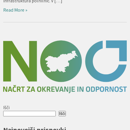
infrastruktura polnilnic. V […]
Read More »
Išči
Išči
Najnovejši prispevki