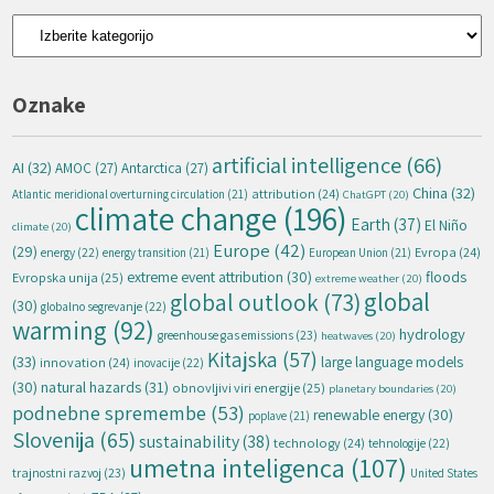
Kategorije
Oznake
artificial intelligence
(66)
AI
(32)
AMOC
(27)
Antarctica
(27)
China
(32)
attribution
(24)
Atlantic meridional overturning circulation
(21)
ChatGPT
(20)
climate change
(196)
Earth
(37)
El Niño
climate
(20)
Europe
(42)
(29)
energy
(22)
Evropa
(24)
energy transition
(21)
European Union
(21)
extreme event attribution
(30)
floods
Evropska unija
(25)
extreme weather
(20)
global
global outlook
(73)
(30)
globalno segrevanje
(22)
warming
(92)
hydrology
greenhouse gas emissions
(23)
heatwaves
(20)
Kitajska
(57)
(33)
large language models
innovation
(24)
inovacije
(22)
natural hazards
(31)
(30)
obnovljivi viri energije
(25)
planetary boundaries
(20)
podnebne spremembe
(53)
renewable energy
(30)
poplave
(21)
Slovenija
(65)
sustainability
(38)
technology
(24)
tehnologije
(22)
umetna inteligenca
(107)
trajnostni razvoj
(23)
United States