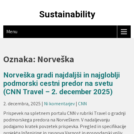
Skip
to
Sustainability
content
Menu
Oznaka:
Norveška
Norveška gradi najdaljši in najgloblji
podmorski cestni predor na svetu
(CNN Travel – 2. december 2025)
2. decembra, 2025
|
Ni komentarjev
|
CNN
Prispevek na spletnem portalu CNN v rubriki Travel o gradnji
podmorskega predora na Norveškem. V nadaljevanju
podajamo kratek povzetek prispevka. Pregled in specifikacije
projekta Inženiring in zasnova Varnost in gospodarski vpliv