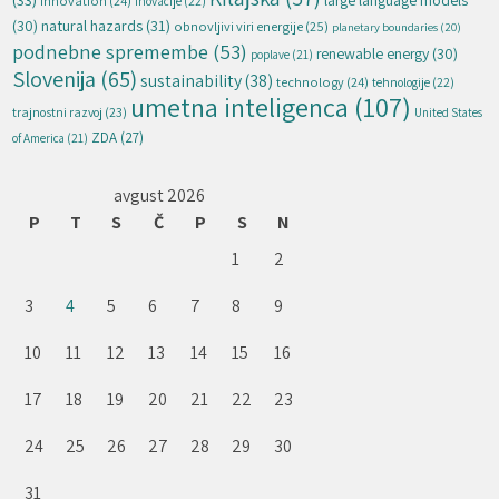
innovation
(24)
inovacije
(22)
natural hazards
(31)
(30)
obnovljivi viri energije
(25)
planetary boundaries
(20)
podnebne spremembe
(53)
renewable energy
(30)
poplave
(21)
Slovenija
(65)
sustainability
(38)
technology
(24)
tehnologije
(22)
umetna inteligenca
(107)
trajnostni razvoj
(23)
United States
ZDA
(27)
of America
(21)
avgust 2026
P
T
S
Č
P
S
N
1
2
3
4
5
6
7
8
9
10
11
12
13
14
15
16
17
18
19
20
21
22
23
24
25
26
27
28
29
30
31