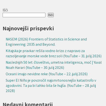
Išči
Išči
Najnovejši prispevki
NASEM (2026) Frontiers of Statistics in Science and
Engineering: 2035 and Beyond.
Kitajska je pravkar rešila vodno krizo z napravo za
razsoljevanje morske vode brez soli (YouTube – 31. julij 2026)
Naslednjih 50 let: človeštvo, umetna inteligenca, moč | Yuval
Noah Harari (YouTube – 30. julij 2026)
Oceani imajo nevidne reke (YouTube – 22. julij 2026)
Super El Niño je povzročil najsmrtonosnejšo katastrofo v
zgodovini. Ta pa bi lahko bila še hujša. (YouTube – 28. julij
2028)
Nedavni komentarji