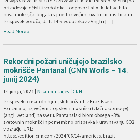
izlivajo v reke, in si zato raziskovalci in lokalni prebivalci nujno
prizadevajo očistiti vodotoke – odgovor kako, bi lahko bila
nova mokrišča, bogata s prostoživečimi živalmi in rastlinami.
Prispevek poroča, da le 14% vodotokov v Angliji […]
Read More »
Rekordni požari uničujejo brazilsko
mokrišče Pantanal (CNN Worls – 14.
junij 2024)
14. junija, 2024
|
Ni komentarjev
|
CNN
Prispevek o rekordnih junijskih požarih v Brazilskem
Pantanalu, največjem tropskem mokrišču (vlažno območje)
(angl. wetland) na svetu. Pantanalski biom obsega ~3%
svetovnih mokrišč in pomembno prispevka k uravnavanju CO2
v ozračju. URL:
https://edition.cnn.com/2024/06/14/americas/brazil-