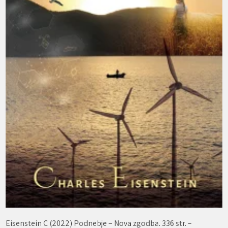
Eisenstein C (2022) Podnebje – Nova zgodba. 336 str. –