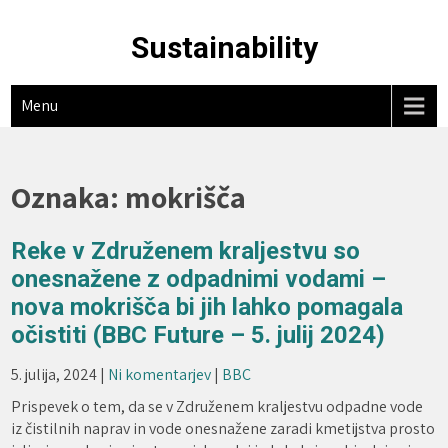
Skip
to
Sustainability
content
Menu
Oznaka:
mokrišča
Reke v Združenem kraljestvu so
onesnažene z odpadnimi vodami –
nova mokrišča bi jih lahko pomagala
očistiti (BBC Future – 5. julij 2024)
5. julija, 2024
|
Ni komentarjev
|
BBC
Prispevek o tem, da se v Združenem kraljestvu odpadne vode
iz čistilnih naprav in vode onesnažene zaradi kmetijstva prosto