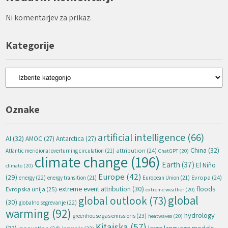
Ni komentarjev za prikaz.
Kategorije
Kategorije
Oznake
artificial intelligence
(66)
AI
(32)
AMOC
(27)
Antarctica
(27)
China
(32)
attribution
(24)
Atlantic meridional overturning circulation
(21)
ChatGPT
(20)
climate change
(196)
Earth
(37)
El Niño
climate
(20)
Europe
(42)
(29)
energy
(22)
Evropa
(24)
energy transition
(21)
European Union
(21)
extreme event attribution
(30)
floods
Evropska unija
(25)
extreme weather
(20)
global
global outlook
(73)
(30)
globalno segrevanje
(22)
warming
(92)
hydrology
greenhouse gas emissions
(23)
heatwaves
(20)
Kitajska
(57)
(33)
large language models