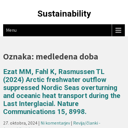
Skip
to
Sustainability
content
Menu
Oznaka:
medledena doba
Ezat MM, Fahl K, Rasmussen TL
(2024) Arctic freshwater outflow
suppressed Nordic Seas overturning
and oceanic heat transport during the
Last Interglacial. Nature
Communications 15, 8998.
27. oktobra, 2024
|
Ni komentarjev
|
Revija/članki -