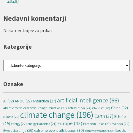
2028)
Nedavni komentarji
Ni komentarjev za prikaz.
Kategorije
Kategorije
Oznake
artificial intelligence
(66)
AI
(32)
AMOC
(27)
Antarctica
(27)
China
(32)
attribution
(24)
Atlantic meridional overturning circulation
(21)
ChatGPT
(20)
climate change
(196)
Earth
(37)
El Niño
climate
(20)
Europe
(42)
(29)
energy
(22)
Evropa
(24)
energy transition
(21)
European Union
(21)
extreme event attribution
(30)
floods
Evropska unija
(25)
extreme weather
(20)