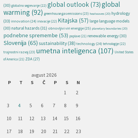
global
global outlook
(73)
(30)
globalno segrevanje
(22)
warming
(92)
hydrology
greenhouse gas emissions
(23)
heatwaves
(20)
Kitajska
(57)
(33)
large language models
innovation
(24)
inovacije
(22)
natural hazards
(31)
(30)
obnovljivi viri energije
(25)
planetary boundaries
(20)
podnebne spremembe
(53)
renewable energy
(30)
poplave
(21)
Slovenija
(65)
sustainability
(38)
technology
(24)
tehnologije
(22)
umetna inteligenca
(107)
trajnostni razvoj
(23)
United States
ZDA
(27)
of America
(21)
avgust 2026
P
T
S
Č
P
S
N
1
2
3
4
5
6
7
8
9
10
11
12
13
14
15
16
17
18
19
20
21
22
23