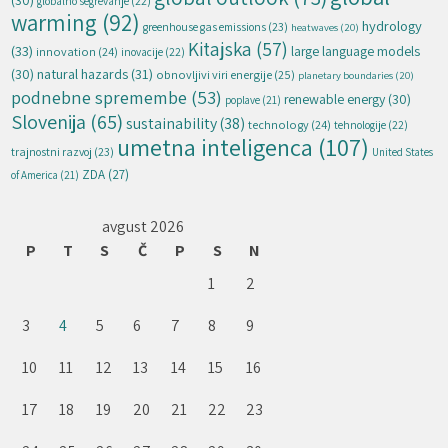
(30)
globalno segrevanje
(22)
warming
(92)
hydrology
greenhouse gas emissions
(23)
heatwaves
(20)
Kitajska
(57)
(33)
large language models
innovation
(24)
inovacije
(22)
natural hazards
(31)
(30)
obnovljivi viri energije
(25)
planetary boundaries
(20)
podnebne spremembe
(53)
renewable energy
(30)
poplave
(21)
Slovenija
(65)
sustainability
(38)
technology
(24)
tehnologije
(22)
umetna inteligenca
(107)
trajnostni razvoj
(23)
United States
ZDA
(27)
of America
(21)
avgust 2026
P
T
S
Č
P
S
N
1
2
3
4
5
6
7
8
9
10
11
12
13
14
15
16
17
18
19
20
21
22
23