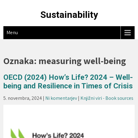
Skip
to
Sustainability
content
Menu
Oznaka:
measuring well-being
OECD (2024) How’s Life? 2024 – Well-
being and Resilience in Times of Crisis
5. novembra, 2024
|
Ni komentarjev
|
Knjižni viri - Book sources