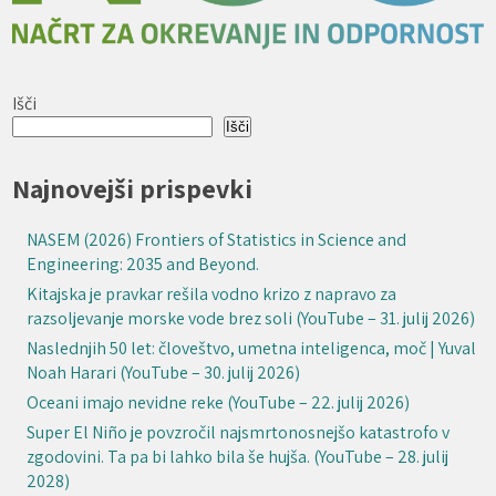
Išči
Išči
Najnovejši prispevki
NASEM (2026) Frontiers of Statistics in Science and
Engineering: 2035 and Beyond.
Kitajska je pravkar rešila vodno krizo z napravo za
razsoljevanje morske vode brez soli (YouTube – 31. julij 2026)
Naslednjih 50 let: človeštvo, umetna inteligenca, moč | Yuval
Noah Harari (YouTube – 30. julij 2026)
Oceani imajo nevidne reke (YouTube – 22. julij 2026)
Super El Niño je povzročil najsmrtonosnejšo katastrofo v
zgodovini. Ta pa bi lahko bila še hujša. (YouTube – 28. julij
2028)