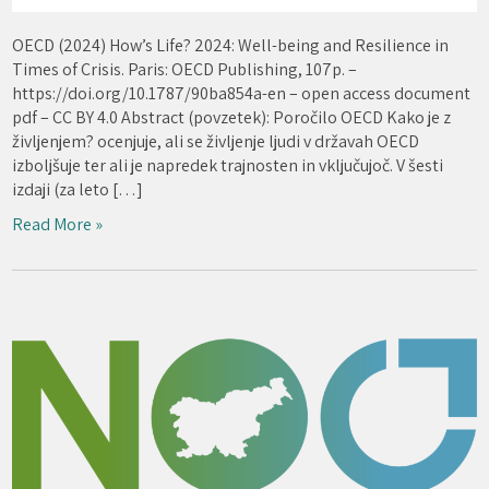
OECD (2024) How’s Life? 2024: Well-being and Resilience in
Times of Crisis. Paris: OECD Publishing, 107p. –
https://doi.org/10.1787/90ba854a-en – open access document
pdf – CC BY 4.0 Abstract (povzetek): Poročilo OECD Kako je z
življenjem? ocenjuje, ali se življenje ljudi v državah OECD
izboljšuje ter ali je napredek trajnosten in vključujoč. V šesti
izdaji (za leto […]
Read More »