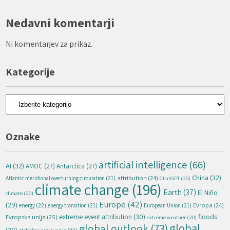
Nedavni komentarji
Ni komentarjev za prikaz.
Kategorije
Kategorije
Oznake
artificial intelligence
(66)
AI
(32)
AMOC
(27)
Antarctica
(27)
China
(32)
attribution
(24)
Atlantic meridional overturning circulation
(21)
ChatGPT
(20)
climate change
(196)
Earth
(37)
El Niño
climate
(20)
Europe
(42)
(29)
energy
(22)
Evropa
(24)
energy transition
(21)
European Union
(21)
extreme event attribution
(30)
floods
Evropska unija
(25)
extreme weather
(20)
global
global outlook
(73)