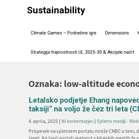
Skip
Sustainability
to
content
Climate Games – Podnebne igre
Dimensions
Strategija trajnostnosti UL 2025-30 & Akcijski načrt
Oznaka:
low-altitude eco
Letalsko podjetje Ehang napovedu
taksiji” na voljo že čez tri leta 
4. aprila, 2025
|
Ni komentarjev
|
Spletni mediji - We
Prispevek na spletnem portalu mreže CNBC o tem, da k
(angl. Air taxi) postali realnost v kitajskih mestih že v