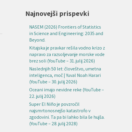
Najnovejši prispevki
NASEM (2026) Frontiers of Statistics
in Science and Engineering: 2035 and
Beyond.
Kitajska je pravkar rešila vodno krizo z
napravo za razsoljevanje morske vode
brez soli (YouTube – 31. julij 2026)
Naslednjih 50 let: človeštvo, umetna
inteligenca, moč | Yuval Noah Harari
(YouTube – 30. julij 2026)
Oceani imajo nevidne reke (YouTube –
22. julij 2026)
Super El Niño je povzročil
najsmrtonosnejšo katastrofo v
zgodovini. Ta pa bi lahko bila še hujša.
(YouTube – 28. julij 2028)