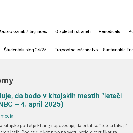
Kazalo oznak / tag index
O spletnih straneh
Periodicals
Po
Študentski blog 24/25
Trajnostno inženirstvo – Sustainable En
nomy
je, da bodo v kitajskih mestih “leteči
(CNBC – 4. april 2025)
b media
itajsko podjetje Ehang napoveduje, da bi lahko “leteči taksiji”
 treh letih. Podjetje je kot prvo na svetu prejelo certifikat za