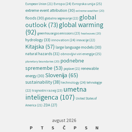
Evropska unija
(25)
Evropa
(24)
European Union
(21)
extreme event attribution
(30)
extreme weather
(20)
global
floods
(30)
globalno segrevanje
(22)
global warming
outlook
(73)
(92)
greenhouse gas emissions
(23)
heatwaves
(20)
hydrology
(33)
innovation
(24)
inovacije
(22)
Kitajska
(57)
large language models
(30)
natural hazards
(31)
obnovljivi viri energije
(25)
podnebne
planetary boundaries
(20)
spremembe
(53)
renewable
poplave
(21)
Slovenija
(65)
energy
(30)
sustainability
(38)
technology
(24)
tehnologije
umetna
(22)
trajnostni razvoj
(23)
inteligenca
(107)
United States of
ZDA
(27)
America
(21)
avgust 2026
P
T
S
Č
P
S
N