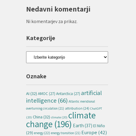
Nedavni komentarji
Ni komentarjev za prikaz.
Kategorije
Kategorije
Oznake
artificial
AI
(32)
AMOC
(27)
Antarctica
(27)
intelligence
(66)
Atlantic meridional
attribution
(24)
overturning circulation
(21)
ChatGPT
climate
China
(32)
(20)
climate
(20)
change
(196)
Earth
(37)
El Niño
Europe
(42)
(29)
energy
(22)
energy transition
(21)