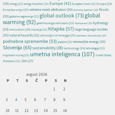
Europe
(42)
(29)
energy
(22)
Evropa
(24)
energy transition
(21)
European Union
(21)
extreme event attribution
(30)
floods
Evropska unija
(25)
extreme weather
(20)
global
global outlook
(73)
(30)
globalno segrevanje
(22)
warming
(92)
hydrology
greenhouse gas emissions
(23)
heatwaves
(20)
Kitajska
(57)
(33)
large language models
innovation
(24)
inovacije
(22)
natural hazards
(31)
(30)
obnovljivi viri energije
(25)
planetary boundaries
(20)
podnebne spremembe
(53)
renewable energy
(30)
poplave
(21)
Slovenija
(65)
sustainability
(38)
technology
(24)
tehnologije
(22)
umetna inteligenca
(107)
trajnostni razvoj
(23)
United States
ZDA
(27)
of America
(21)
avgust 2026
P
T
S
Č
P
S
N
1
2
3
4
5
6
7
8
9
10
11
12
13
14
15
16