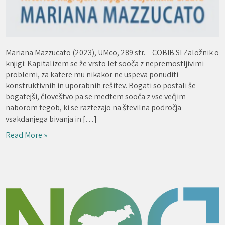
Mariana Mazzucato (2023), UMco, 289 str. – COBIB.SI Založnik o
knjigi: Kapitalizem se že vrsto let sooča z nepremostljivimi
problemi, za katere mu nikakor ne uspeva ponuditi
konstruktivnih in uporabnih rešitev. Bogati so postali še
bogatejši, človeštvo pa se medtem sooča z vse večjim
naborom tegob, ki se raztezajo na številna področja
vsakdanjega bivanja in […]
Read More »