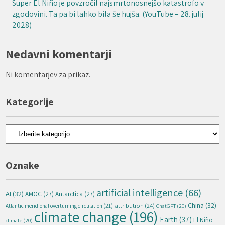
Super El Niño je povzročil najsmrtonosnejšo katastrofo v
zgodovini. Ta pa bi lahko bila še hujša. (YouTube – 28. julij
2028)
Nedavni komentarji
Ni komentarjev za prikaz.
Kategorije
Kategorije
Oznake
artificial intelligence
(66)
AI
(32)
AMOC
(27)
Antarctica
(27)
China
(32)
attribution
(24)
Atlantic meridional overturning circulation
(21)
ChatGPT
(20)
climate change
(196)
Earth
(37)
El Niño
climate
(20)