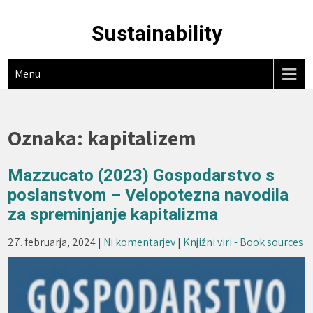
Skip
to
Sustainability
content
Menu
Oznaka:
kapitalizem
Mazzucato (2023) Gospodarstvo s
poslanstvom – Velopotezna navodila
za spreminjanje kapitalizma
27. februarja, 2024
|
Ni komentarjev
|
Knjižni viri - Book sources