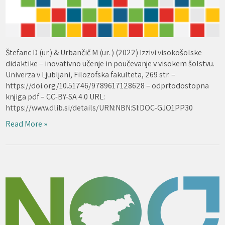
Štefanc D (ur.) & Urbančič M (ur. ) (2022) Izzivi visokošolske
didaktike – inovativno učenje in poučevanje v visokem šolstvu.
Univerza v Ljubljani, Filozofska fakulteta, 269 str. –
https://doi.org/10.51746/9789617128628 – odprtodostopna
knjiga pdf – CC-BY-SA 4.0 URL:
https://www.dlib.si/details/URN:NBN:SI:DOC-GJO1PP30
Read More »