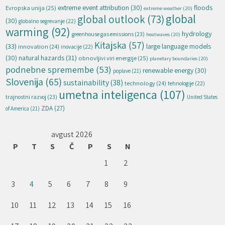
extreme event attribution
(30)
floods
Evropska unija
(25)
extreme weather
(20)
global
global outlook
(73)
(30)
globalno segrevanje
(22)
warming
(92)
hydrology
greenhouse gas emissions
(23)
heatwaves
(20)
Kitajska
(57)
(33)
large language models
innovation
(24)
inovacije
(22)
natural hazards
(31)
(30)
obnovljivi viri energije
(25)
planetary boundaries
(20)
podnebne spremembe
(53)
renewable energy
(30)
poplave
(21)
Slovenija
(65)
sustainability
(38)
technology
(24)
tehnologije
(22)
umetna inteligenca
(107)
trajnostni razvoj
(23)
United States
ZDA
(27)
of America
(21)
avgust 2026
P
T
S
Č
P
S
N
1
2
3
4
5
6
7
8
9
10
11
12
13
14
15
16