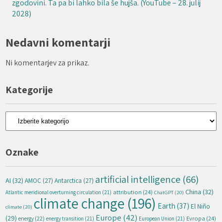
zgodovini. Ta pa bi lahko bila še hujša. (YouTube – 28. julij
2028)
Nedavni komentarji
Ni komentarjev za prikaz.
Kategorije
Kategorije
Oznake
artificial intelligence
(66)
AI
(32)
AMOC
(27)
Antarctica
(27)
China
(32)
attribution
(24)
Atlantic meridional overturning circulation
(21)
ChatGPT
(20)
climate change
(196)
Earth
(37)
El Niño
climate
(20)
Europe
(42)
(29)
energy
(22)
Evropa
(24)
energy transition
(21)
European Union
(21)