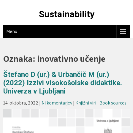
Skip
to
Sustainability
content
Menu
Oznaka:
inovativno učenje
Štefanc D (ur.) & Urbančič M (ur.)
(2022) Izzivi visokošolske didaktike.
Univerza v Ljubljani
14. oktobra, 2022
|
Ni komentarjev
|
Knjižni viri - Book sources