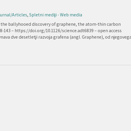
ournal/Articles
,
Spletni mediji - Web media
 the ballyhooed discovery of graphene, the atom-thin carbon
138-143 – https://doi.org/10.1126/science.adt6839 – open access
ravnava dve desetletji razvoja grafena (angl. Graphene), od njegoveg