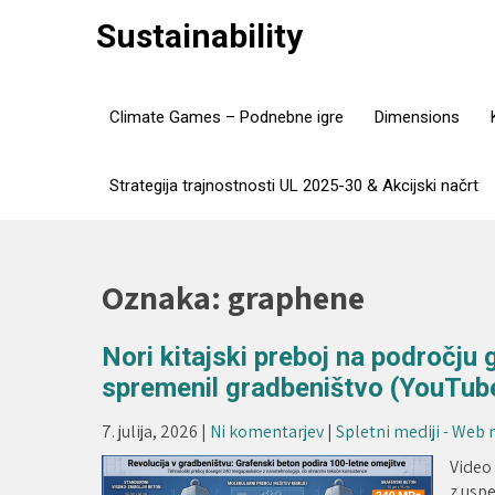
Skip
Sustainability
to
content
Climate Games – Podnebne igre
Dimensions
Strategija trajnostnosti UL 2025-30 & Akcijski načrt
Oznaka:
graphene
Nori kitajski preboj na področj
spremenil gradbeništvo (YouTube 
7. julija, 2026
|
Ni komentarjev
|
Spletni mediji - Web
Video 
z usp