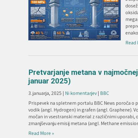
doseže
oksid
megapa
prepr
enako
Read 
Pretvarjanje metana v najmočnej
januar 2025)
3. januarja, 2025
|
Ni komentarjev
|
BBC
Prispevek na spletnem portalu BBC News poroča o pod
vodik (angl. Hydrogen) in grafen (angl. Graphene). Vo
močan in vsestranski material z različnimi uporabi,
zmanjševanju emisij metana (angl. Methane emissio
Read More »