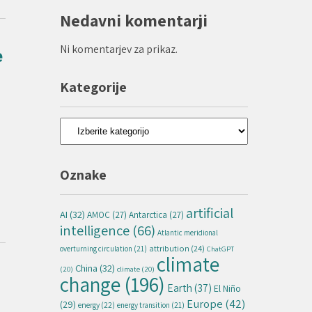
Nedavni komentarji
Ni komentarjev za prikaz.
e
Kategorije
Kategorije
Oznake
artificial
AI
(32)
AMOC
(27)
Antarctica
(27)
intelligence
(66)
Atlantic meridional
attribution
(24)
overturning circulation
(21)
ChatGPT
climate
China
(32)
(20)
climate
(20)
change
(196)
Earth
(37)
El Niño
Europe
(42)
(29)
energy
(22)
energy transition
(21)