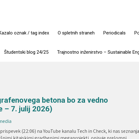
Kazalo oznak / tag index
O spletnih straneh
Periodicals
Po
Študentski blog 24/25
Trajnostno inženirstvo – Sustainable En
u grafenovega betona bo za vedno
– 7. julij 2026)
 media
prispevek (22:06) na YouTube kanalu Tech in Check, ki nas seznanj
ešnimi kitajskimi gradbenimi megaprojekti, opisuje prelomni