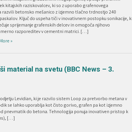
k kitajskih raziskovalcev, ki so z uporabo grafenovega
a razvili betonsko mešanico z izjemno tlačno trdnostjo 240
skalov. Ključ do uspeha tiči v inovativnem postopku sonikacije, k
ečuje sprijemanje grafenskih delcev in omogoča njihovo
merno razporeditev v cementni matrici. […]
More »
ši material na svetu (BBC News – 3.
jetju Levidian, ki je razvilo sistem Loop za pretvorbo metana v
dik se lahko uporablja kot čisto gorivo, grafen pa kot izjemno
 od pnevmatik do betona. Tehnologija ponuja inovativen pristop k
ns), […]