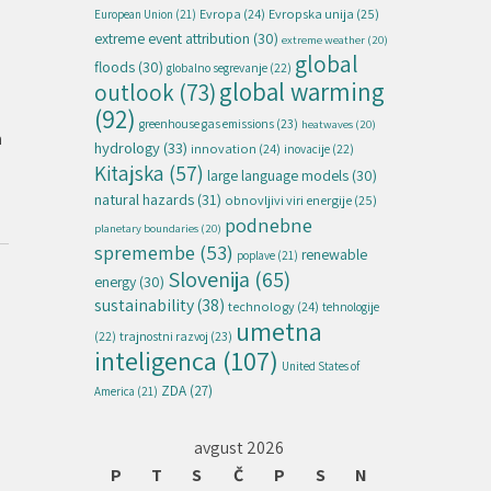
Evropska unija
(25)
Evropa
(24)
European Union
(21)
extreme event attribution
(30)
extreme weather
(20)
global
floods
(30)
globalno segrevanje
(22)
global warming
outlook
(73)
(92)
greenhouse gas emissions
(23)
heatwaves
(20)
a
hydrology
(33)
innovation
(24)
inovacije
(22)
Kitajska
(57)
large language models
(30)
natural hazards
(31)
obnovljivi viri energije
(25)
podnebne
planetary boundaries
(20)
spremembe
(53)
renewable
poplave
(21)
Slovenija
(65)
energy
(30)
sustainability
(38)
technology
(24)
tehnologije
umetna
(22)
trajnostni razvoj
(23)
inteligenca
(107)
United States of
ZDA
(27)
America
(21)
avgust 2026
P
T
S
Č
P
S
N