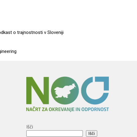
dkast o trajnostnosti v Sloveniji
gineering
Išči
a
Išči