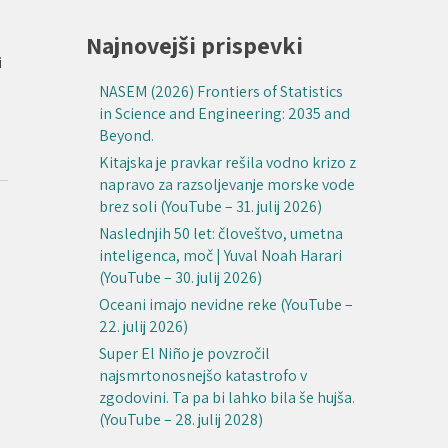
Najnovejši prispevki
i
NASEM (2026) Frontiers of Statistics
in Science and Engineering: 2035 and
Beyond.
Kitajska je pravkar rešila vodno krizo z
napravo za razsoljevanje morske vode
brez soli (YouTube – 31. julij 2026)
Naslednjih 50 let: človeštvo, umetna
inteligenca, moč | Yuval Noah Harari
(YouTube – 30. julij 2026)
Oceani imajo nevidne reke (YouTube –
22. julij 2026)
Super El Niño je povzročil
najsmrtonosnejšo katastrofo v
zgodovini. Ta pa bi lahko bila še hujša.
(YouTube – 28. julij 2028)