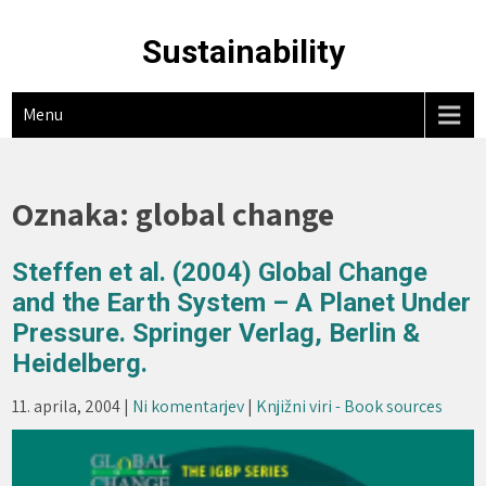
Skip
to
Sustainability
content
Menu
Oznaka:
global change
Steffen et al. (2004) Global Change
and the Earth System – A Planet Under
Pressure. Springer Verlag, Berlin &
Heidelberg.
11. aprila, 2004
|
Ni komentarjev
|
Knjižni viri - Book sources