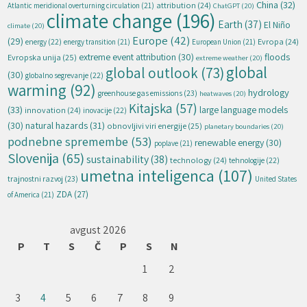
China
(32)
attribution
(24)
Atlantic meridional overturning circulation
(21)
ChatGPT
(20)
climate change
(196)
Earth
(37)
El Niño
climate
(20)
Europe
(42)
(29)
energy
(22)
Evropa
(24)
energy transition
(21)
European Union
(21)
extreme event attribution
(30)
floods
Evropska unija
(25)
extreme weather
(20)
global
global outlook
(73)
(30)
globalno segrevanje
(22)
warming
(92)
hydrology
greenhouse gas emissions
(23)
heatwaves
(20)
Kitajska
(57)
(33)
large language models
innovation
(24)
inovacije
(22)
natural hazards
(31)
(30)
obnovljivi viri energije
(25)
planetary boundaries
(20)
podnebne spremembe
(53)
renewable energy
(30)
poplave
(21)
Slovenija
(65)
sustainability
(38)
technology
(24)
tehnologije
(22)
umetna inteligenca
(107)
trajnostni razvoj
(23)
United States
ZDA
(27)
of America
(21)
avgust 2026
P
T
S
Č
P
S
N
1
2
3
4
5
6
7
8
9