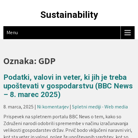
Skip
to
Sustainability
content
Menu
Oznaka:
GDP
Podatki, valovi in veter, ki jih je treba
upoštevati v gospodarstvu (BBC News
– 8. marec 2025)
8. marca, 2025
|
Ni komentarjev
|
Spletni mediji - Web media
Prispevek na spletnem portalu BBC News o tem, kako so
Združeni narodi odobrili spremembe v načinu izračunavanja
velikosti gospodarstev držav. Prvič bodo vključeni naravni viri,
kot sta veter in valovi, poleg že upoštevanih sredstev, kot so