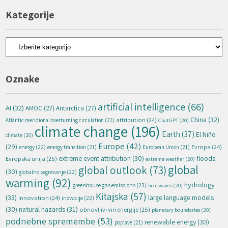
Kategorije
Kategorije
Oznake
artificial intelligence
(66)
AI
(32)
AMOC
(27)
Antarctica
(27)
China
(32)
attribution
(24)
Atlantic meridional overturning circulation
(21)
ChatGPT
(20)
climate change
(196)
Earth
(37)
El Niño
climate
(20)
Europe
(42)
(29)
energy
(22)
Evropa
(24)
energy transition
(21)
European Union
(21)
extreme event attribution
(30)
floods
Evropska unija
(25)
extreme weather
(20)
global
global outlook
(73)
(30)
globalno segrevanje
(22)
warming
(92)
hydrology
greenhouse gas emissions
(23)
heatwaves
(20)
Kitajska
(57)
(33)
large language models
innovation
(24)
inovacije
(22)
natural hazards
(31)
(30)
obnovljivi viri energije
(25)
planetary boundaries
(20)
podnebne spremembe
(53)
renewable energy
(30)
poplave
(21)