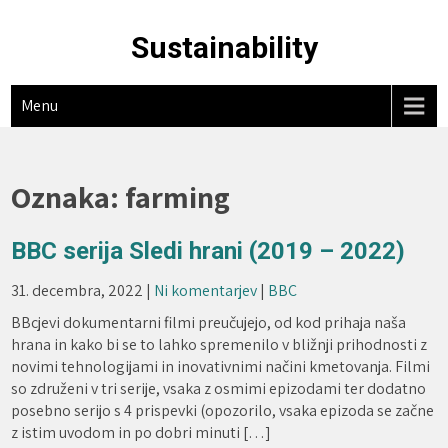
Skip
to
Sustainability
content
Menu
Oznaka:
farming
BBC serija Sledi hrani (2019 – 2022)
31. decembra, 2022
|
Ni komentarjev
|
BBC
BBcjevi dokumentarni filmi preučujejo, od kod prihaja naša
hrana in kako bi se to lahko spremenilo v bližnji prihodnosti z
novimi tehnologijami in inovativnimi načini kmetovanja. Filmi
so združeni v tri serije, vsaka z osmimi epizodami ter dodatno
posebno serijo s 4 prispevki (opozorilo, vsaka epizoda se začne
z istim uvodom in po dobri minuti […]