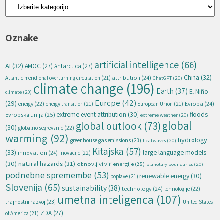
Kategorije
Oznake
artificial intelligence
(66)
AI
(32)
AMOC
(27)
Antarctica
(27)
China
(32)
attribution
(24)
Atlantic meridional overturning circulation
(21)
ChatGPT
(20)
climate change
(196)
Earth
(37)
El Niño
climate
(20)
Europe
(42)
(29)
energy
(22)
Evropa
(24)
energy transition
(21)
European Union
(21)
extreme event attribution
(30)
floods
Evropska unija
(25)
extreme weather
(20)
global
global outlook
(73)
(30)
globalno segrevanje
(22)
warming
(92)
hydrology
greenhouse gas emissions
(23)
heatwaves
(20)
Kitajska
(57)
(33)
large language models
innovation
(24)
inovacije
(22)
natural hazards
(31)
(30)
obnovljivi viri energije
(25)
planetary boundaries
(20)
podnebne spremembe
(53)
renewable energy
(30)
poplave
(21)
Slovenija
(65)
sustainability
(38)
technology
(24)
tehnologije
(22)
umetna inteligenca
(107)
trajnostni razvoj
(23)
United States
ZDA
(27)
of America
(21)