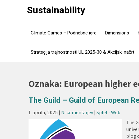
Skip
Sustainability
to
content
Climate Games – Podnebne igre
Dimensions
Strategija trajnostnosti UL 2025-30 & Akcijski načrt
Oznaka:
European higher e
The Guild – Guild of European Re
1. aprila, 2025
|
Ni komentarjev
|
Splet - Web
The Gu
univer
blog 