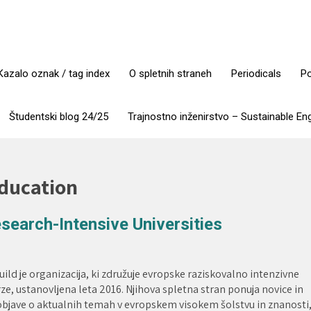
Kazalo oznak / tag index
O spletnih straneh
Periodicals
Po
Študentski blog 24/25
Trajnostno inženirstvo – Sustainable En
ducation
search-Intensive Universities
ild je organizacija, ki združuje evropske raziskovalno intenzivne
ze, ustanovljena leta 2016. Njihova spletna stran ponuja novice in
objave o aktualnih temah v evropskem visokem šolstvu in znanosti