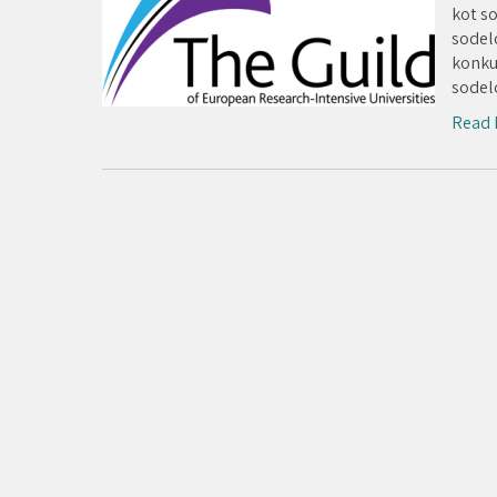
kot s
sodel
konku
sodel
Read 