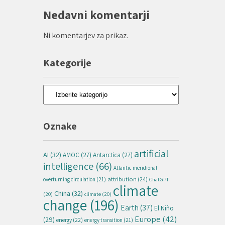
Nedavni komentarji
Ni komentarjev za prikaz.
Kategorije
Kategorije
Oznake
artificial
AI
(32)
AMOC
(27)
Antarctica
(27)
intelligence
(66)
Atlantic meridional
attribution
(24)
overturning circulation
(21)
ChatGPT
climate
China
(32)
(20)
climate
(20)
change
(196)
Earth
(37)
El Niño
Europe
(42)
(29)
energy
(22)
energy transition
(21)