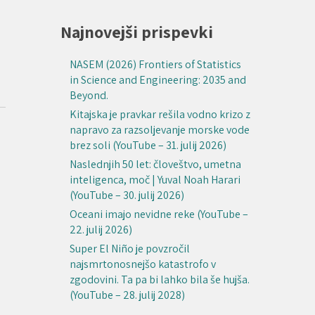
Najnovejši prispevki
NASEM (2026) Frontiers of Statistics
in Science and Engineering: 2035 and
Beyond.
Kitajska je pravkar rešila vodno krizo z
napravo za razsoljevanje morske vode
brez soli (YouTube – 31. julij 2026)
Naslednjih 50 let: človeštvo, umetna
inteligenca, moč | Yuval Noah Harari
(YouTube – 30. julij 2026)
Oceani imajo nevidne reke (YouTube –
22. julij 2026)
Super El Niño je povzročil
najsmrtonosnejšo katastrofo v
zgodovini. Ta pa bi lahko bila še hujša.
(YouTube – 28. julij 2028)