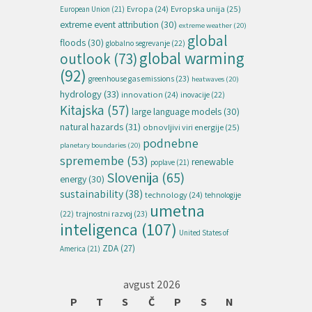
Evropska unija
(25)
Evropa
(24)
European Union
(21)
extreme event attribution
(30)
extreme weather
(20)
global
floods
(30)
globalno segrevanje
(22)
global warming
outlook
(73)
(92)
greenhouse gas emissions
(23)
heatwaves
(20)
hydrology
(33)
innovation
(24)
inovacije
(22)
Kitajska
(57)
large language models
(30)
natural hazards
(31)
obnovljivi viri energije
(25)
podnebne
planetary boundaries
(20)
spremembe
(53)
renewable
poplave
(21)
Slovenija
(65)
energy
(30)
sustainability
(38)
technology
(24)
tehnologije
umetna
(22)
trajnostni razvoj
(23)
inteligenca
(107)
United States of
ZDA
(27)
America
(21)
avgust 2026
P
T
S
Č
P
S
N