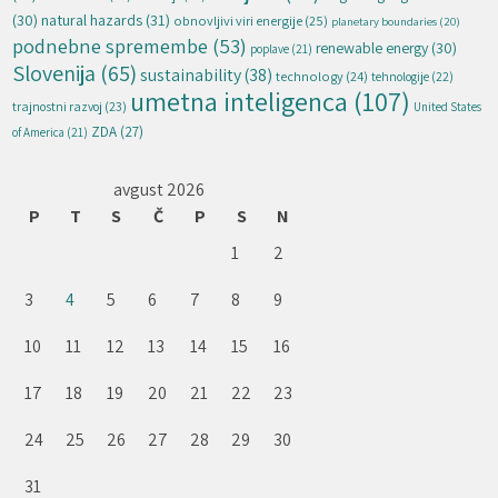
natural hazards
(31)
(30)
obnovljivi viri energije
(25)
planetary boundaries
(20)
podnebne spremembe
(53)
renewable energy
(30)
poplave
(21)
Slovenija
(65)
sustainability
(38)
technology
(24)
tehnologije
(22)
umetna inteligenca
(107)
trajnostni razvoj
(23)
United States
ZDA
(27)
of America
(21)
avgust 2026
P
T
S
Č
P
S
N
1
2
3
4
5
6
7
8
9
10
11
12
13
14
15
16
17
18
19
20
21
22
23
24
25
26
27
28
29
30
31