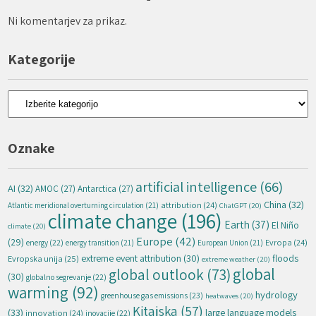
Ni komentarjev za prikaz.
Kategorije
Kategorije
Oznake
artificial intelligence
(66)
AI
(32)
AMOC
(27)
Antarctica
(27)
China
(32)
attribution
(24)
Atlantic meridional overturning circulation
(21)
ChatGPT
(20)
climate change
(196)
Earth
(37)
El Niño
climate
(20)
Europe
(42)
(29)
energy
(22)
Evropa
(24)
energy transition
(21)
European Union
(21)
extreme event attribution
(30)
floods
Evropska unija
(25)
extreme weather
(20)
global
global outlook
(73)
(30)
globalno segrevanje
(22)
warming
(92)
hydrology
greenhouse gas emissions
(23)
heatwaves
(20)
Kitajska
(57)
(33)
large language models
innovation
(24)
inovacije
(22)