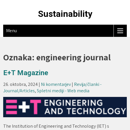
Skip
to
Sustainability
content
Menu
Oznaka:
engineering journal
E+T Magazine
26. oktobra, 2024
|
Ni komentarjev
|
Revija/članki -
Journal/Articles
,
Spletni mediji - Web media
The Institution of Engineering and Technology (IET) s