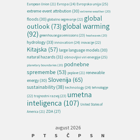
Evropska unija
(25)
Evropa
(24)
European Union
(21)
extreme event attribution
(30)
extreme weather
(20)
global
floods
(30)
globalno segrevanje
(22)
global warming
outlook
(73)
(92)
greenhouse gas emissions
(23)
heatwaves
(20)
hydrology
(33)
innovation
(24)
inovacije
(22)
Kitajska
(57)
large language models
(30)
natural hazards
(31)
obnovljivi viri energije
(25)
podnebne
planetary boundaries
(20)
spremembe
(53)
renewable
poplave
(21)
Slovenija
(65)
energy
(30)
sustainability
(38)
technology
(24)
tehnologije
umetna
(22)
trajnostni razvoj
(23)
inteligenca
(107)
United States of
ZDA
(27)
America
(21)
avgust 2026
P
T
S
Č
P
S
N