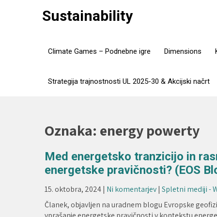
Skip
Sustainability
to
content
Climate Games – Podnebne igre
Dimensions
Strategija trajnostnosti UL 2025-30 & Akcijski načrt
Oznaka:
energy powerty
Med energetsko tranzicijo in rasn
energetske pravičnosti? (EOS B
15. oktobra, 2024
|
Ni komentarjev
|
Spletni mediji -
Članek, objavljen na uradnem blogu Evropske geof
vprašanje energetske pravičnosti v kontekstu energe