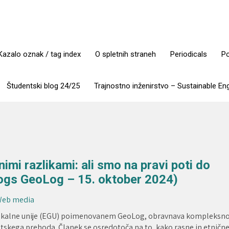
Kazalo oznak / tag index
O spletnih straneh
Periodicals
Po
Študentski blog 24/25
Trajnostno inženirstvo – Sustainable En
imi razlikami: ali smo na pravi poti do
logs GeoLog – 15. oktober 2024)
 Web media
izikalne unije (EGU) poimenovanem GeoLog, obravnava kompleksn
tskega prehoda. Članek se osredotoča na to, kako rasne in etničn