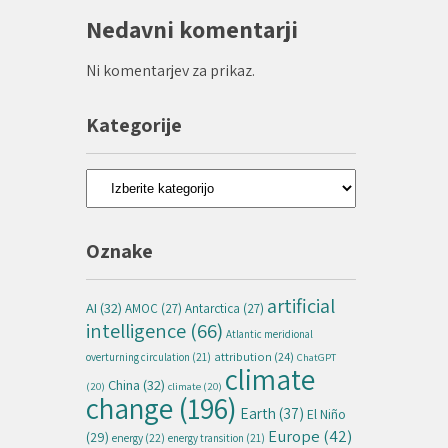
Nedavni komentarji
Ni komentarjev za prikaz.
Kategorije
Kategorije
Oznake
artificial
AI
(32)
AMOC
(27)
Antarctica
(27)
intelligence
(66)
Atlantic meridional
attribution
(24)
overturning circulation
(21)
ChatGPT
climate
China
(32)
(20)
climate
(20)
change
(196)
Earth
(37)
El Niño
Europe
(42)
(29)
energy
(22)
energy transition
(21)