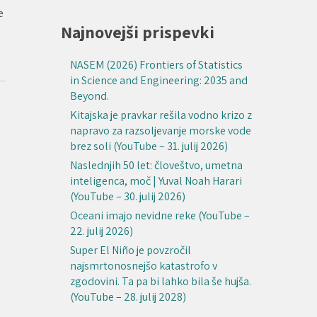
e
Najnovejši prispevki
NASEM (2026) Frontiers of Statistics
in Science and Engineering: 2035 and
Beyond.
Kitajska je pravkar rešila vodno krizo z
napravo za razsoljevanje morske vode
brez soli (YouTube – 31. julij 2026)
Naslednjih 50 let: človeštvo, umetna
inteligenca, moč | Yuval Noah Harari
(YouTube – 30. julij 2026)
Oceani imajo nevidne reke (YouTube –
22. julij 2026)
Super El Niño je povzročil
najsmrtonosnejšo katastrofo v
zgodovini. Ta pa bi lahko bila še hujša.
(YouTube – 28. julij 2028)