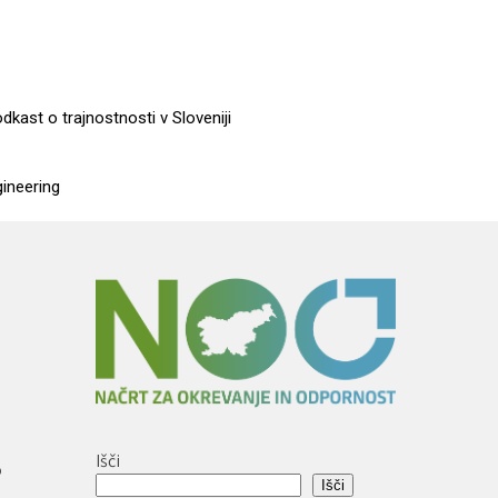
dkast o trajnostnosti v Sloveniji
gineering
Išči
o
Išči
e