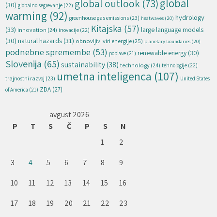
global
global outlook
(73)
(30)
globalno segrevanje
(22)
warming
(92)
hydrology
greenhouse gas emissions
(23)
heatwaves
(20)
Kitajska
(57)
(33)
large language models
innovation
(24)
inovacije
(22)
natural hazards
(31)
(30)
obnovljivi viri energije
(25)
planetary boundaries
(20)
podnebne spremembe
(53)
renewable energy
(30)
poplave
(21)
Slovenija
(65)
sustainability
(38)
technology
(24)
tehnologije
(22)
umetna inteligenca
(107)
trajnostni razvoj
(23)
United States
ZDA
(27)
of America
(21)
avgust 2026
P
T
S
Č
P
S
N
1
2
3
4
5
6
7
8
9
10
11
12
13
14
15
16
17
18
19
20
21
22
23