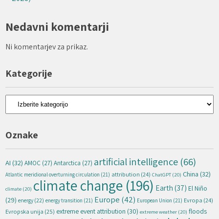
Nedavni komentarji
Ni komentarjev za prikaz.
Kategorije
Kategorije
Oznake
artificial intelligence
(66)
AI
(32)
AMOC
(27)
Antarctica
(27)
China
(32)
attribution
(24)
Atlantic meridional overturning circulation
(21)
ChatGPT
(20)
climate change
(196)
Earth
(37)
El Niño
climate
(20)
Europe
(42)
(29)
energy
(22)
Evropa
(24)
energy transition
(21)
European Union
(21)
extreme event attribution
(30)
floods
Evropska unija
(25)
extreme weather
(20)