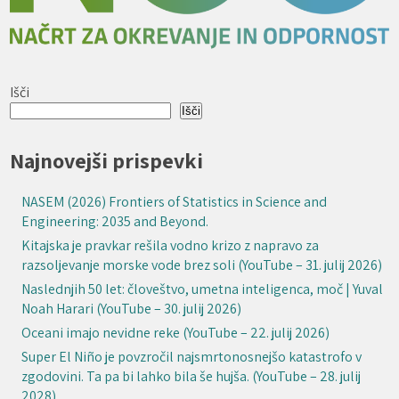
Išči
Išči
Najnovejši prispevki
NASEM (2026) Frontiers of Statistics in Science and
Engineering: 2035 and Beyond.
Kitajska je pravkar rešila vodno krizo z napravo za
razsoljevanje morske vode brez soli (YouTube – 31. julij 2026)
Naslednjih 50 let: človeštvo, umetna inteligenca, moč | Yuval
Noah Harari (YouTube – 30. julij 2026)
Oceani imajo nevidne reke (YouTube – 22. julij 2026)
Super El Niño je povzročil najsmrtonosnejšo katastrofo v
zgodovini. Ta pa bi lahko bila še hujša. (YouTube – 28. julij
2028)