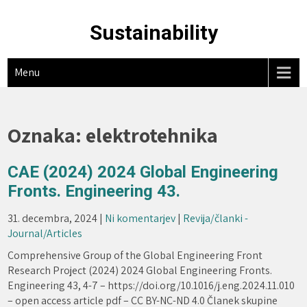
Skip
to
Sustainability
content
Menu
Oznaka:
elektrotehnika
CAE (2024) 2024 Global Engineering
Fronts. Engineering 43.
31. decembra, 2024
|
Ni komentarjev
|
Revija/članki -
Journal/Articles
Comprehensive Group of the Global Engineering Front
Research Project (2024) 2024 Global Engineering Fronts.
Engineering 43, 4-7 – https://doi.org/10.1016/j.eng.2024.11.010
– open access article pdf – CC BY-NC-ND 4.0 Članek skupine