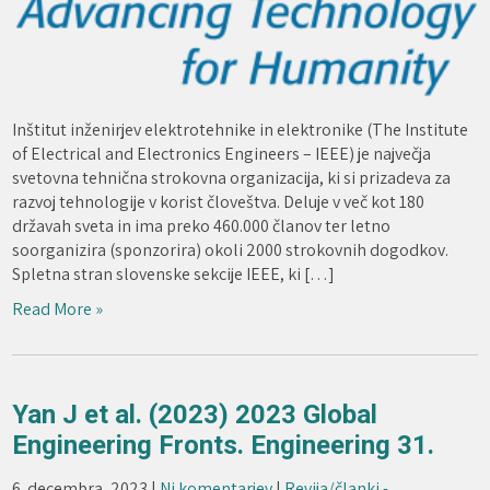
Inštitut inženirjev elektrotehnike in elektronike (The Institute
of Electrical and Electronics Engineers – IEEE) je največja
svetovna tehnična strokovna organizacija, ki si prizadeva za
razvoj tehnologije v korist človeštva. Deluje v več kot 180
državah sveta in ima preko 460.000 članov ter letno
soorganizira (sponzorira) okoli 2000 strokovnih dogodkov.
Spletna stran slovenske sekcije IEEE, ki […]
Read More »
Yan J et al. (2023) 2023 Global
Engineering Fronts. Engineering 31.
6. decembra, 2023
|
Ni komentarjev
|
Revija/članki -