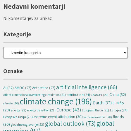
Nedavni komentarji
Ni komentarjev za prikaz.
Kategorije
Kategorije
Oznake
artificial intelligence
(66)
AI
(32)
AMOC
(27)
Antarctica
(27)
China
(32)
attribution
(24)
Atlantic meridional overturning circulation
(21)
ChatGPT
(20)
climate change
(196)
Earth
(37)
El Niño
climate
(20)
Europe
(42)
(29)
energy
(22)
Evropa
(24)
energy transition
(21)
European Union
(21)
extreme event attribution
(30)
floods
Evropska unija
(25)
extreme weather
(20)
global
global outlook
(73)
(30)
globalno segrevanje
(22)
warming
(92)