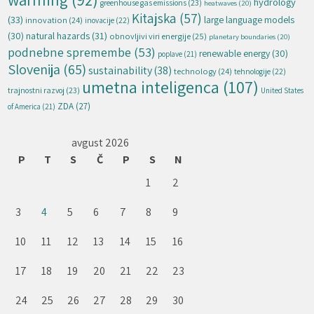
hydrology
greenhouse gas emissions
(23)
heatwaves
(20)
Kitajska
(57)
(33)
large language models
innovation
(24)
inovacije
(22)
natural hazards
(31)
(30)
obnovljivi viri energije
(25)
planetary boundaries
(20)
podnebne spremembe
(53)
renewable energy
(30)
poplave
(21)
Slovenija
(65)
sustainability
(38)
technology
(24)
tehnologije
(22)
umetna inteligenca
(107)
trajnostni razvoj
(23)
United States
ZDA
(27)
of America
(21)
avgust 2026
P
T
S
Č
P
S
N
1
2
3
4
5
6
7
8
9
10
11
12
13
14
15
16
17
18
19
20
21
22
23
24
25
26
27
28
29
30