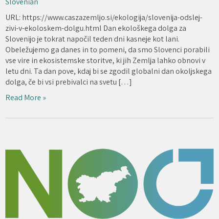
Slovenian
URL: https://www.caszazemljo.si/ekologija/slovenija-odslej-
zivi-v-ekoloskem-dolgu.html Dan ekološkega dolga za
Slovenijo je tokrat napočil teden dni kasneje kot lani.
Obeležujemo ga danes in to pomeni, da smo Slovenci porabili
vse vire in ekosistemske storitve, ki jih Zemlja lahko obnovi v
letu dni. Ta dan pove, kdaj bi se zgodil globalni dan okoljskega
dolga, če bi vsi prebivalci na svetu […]
Read More »