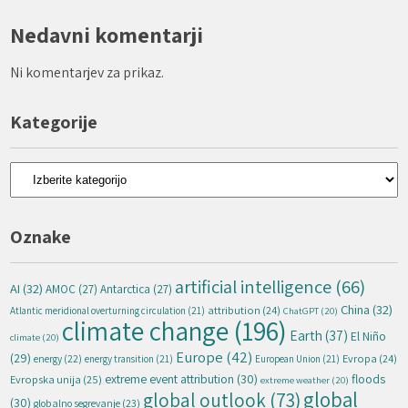
Nedavni komentarji
Ni komentarjev za prikaz.
Kategorije
Kategorije
Oznake
artificial intelligence
(66)
AI
(32)
AMOC
(27)
Antarctica
(27)
China
(32)
attribution
(24)
Atlantic meridional overturning circulation
(21)
ChatGPT
(20)
climate change
(196)
Earth
(37)
El Niño
climate
(20)
Europe
(42)
(29)
energy
(22)
Evropa
(24)
energy transition
(21)
European Union
(21)
extreme event attribution
(30)
floods
Evropska unija
(25)
extreme weather
(20)
global
global outlook
(73)
(30)
globalno segrevanje
(23)