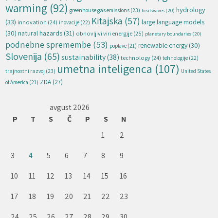
warming
(92)
hydrology
greenhouse gas emissions
(23)
heatwaves
(20)
Kitajska
(57)
(33)
large language models
innovation
(24)
inovacije
(22)
natural hazards
(31)
(30)
obnovljivi viri energije
(25)
planetary boundaries
(20)
podnebne spremembe
(53)
renewable energy
(30)
poplave
(21)
Slovenija
(65)
sustainability
(38)
technology
(24)
tehnologije
(22)
umetna inteligenca
(107)
trajnostni razvoj
(23)
United States
ZDA
(27)
of America
(21)
avgust 2026
P
T
S
Č
P
S
N
1
2
3
4
5
6
7
8
9
10
11
12
13
14
15
16
17
18
19
20
21
22
23
24
25
26
27
28
29
30