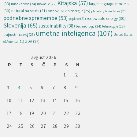
Kitajska
(57)
(33)
large language models
innovation
(24)
inovacije
(22)
natural hazards
(31)
(30)
obnovljivi viri energije
(25)
planetary boundaries
(20)
podnebne spremembe
(53)
renewable energy
(30)
poplave
(21)
Slovenija
(65)
sustainability
(38)
technology
(24)
tehnologije
(22)
umetna inteligenca
(107)
trajnostni razvoj
(23)
United States
ZDA
(27)
of America
(21)
avgust 2026
P
T
S
Č
P
S
N
1
2
3
4
5
6
7
8
9
10
11
12
13
14
15
16
17
18
19
20
21
22
23
24
25
26
27
28
29
30