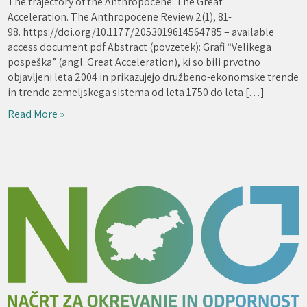
The trajectory of the Anthropocene: The Great
Acceleration. The Anthropocene Review 2(1), 81-
98. https://doi.org/10.1177/2053019614564785 – available
access document pdf Abstract (povzetek): Grafi “Velikega
pospeška” (angl. Great Acceleration), ki so bili prvotno
objavljeni leta 2004 in prikazujejo družbeno-ekonomske trende
in trende zemeljskega sistema od leta 1750 do leta […]
Read More »