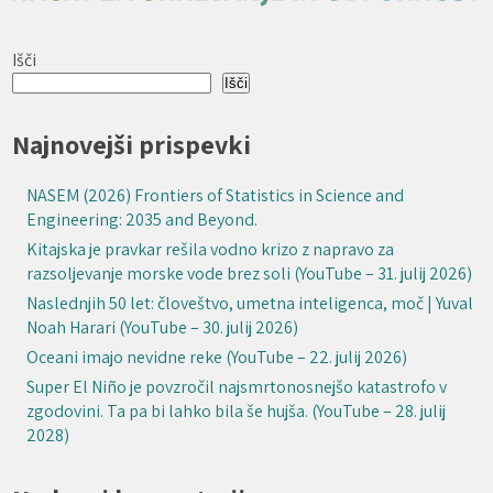
Išči
Išči
Najnovejši prispevki
NASEM (2026) Frontiers of Statistics in Science and
Engineering: 2035 and Beyond.
Kitajska je pravkar rešila vodno krizo z napravo za
razsoljevanje morske vode brez soli (YouTube – 31. julij 2026)
Naslednjih 50 let: človeštvo, umetna inteligenca, moč | Yuval
Noah Harari (YouTube – 30. julij 2026)
Oceani imajo nevidne reke (YouTube – 22. julij 2026)
Super El Niño je povzročil najsmrtonosnejšo katastrofo v
zgodovini. Ta pa bi lahko bila še hujša. (YouTube – 28. julij
2028)