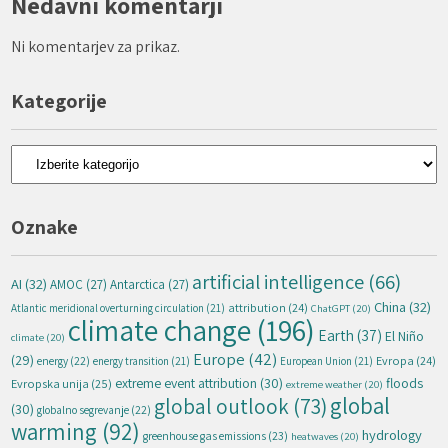
Nedavni komentarji
Ni komentarjev za prikaz.
Kategorije
Kategorije
Oznake
artificial intelligence
(66)
AI
(32)
AMOC
(27)
Antarctica
(27)
China
(32)
attribution
(24)
Atlantic meridional overturning circulation
(21)
ChatGPT
(20)
climate change
(196)
Earth
(37)
El Niño
climate
(20)
Europe
(42)
(29)
energy
(22)
Evropa
(24)
energy transition
(21)
European Union
(21)
extreme event attribution
(30)
floods
Evropska unija
(25)
extreme weather
(20)
global
global outlook
(73)
(30)
globalno segrevanje
(22)
warming
(92)
hydrology
greenhouse gas emissions
(23)
heatwaves
(20)