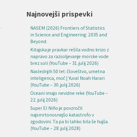
Najnovejši prispevki
NASEM (2026) Frontiers of Statistics
in Science and Engineering: 2035 and
Beyond.
Kitajska je pravkar rešila vodno krizo z
napravo za razsoljevanje morske vode
brez soli (YouTube – 31. julij 2026)
Naslednjih 50 let: človeštvo, umetna
inteligenca, moč | Yuval Noah Harari
(YouTube – 30. julij 2026)
Oceani imajo nevidne reke (YouTube –
22. julij 2026)
Super El Niño je povzročil
najsmrtonosnejšo katastrofo v
zgodovini. Ta pa bi lahko bila še hujša.
(YouTube – 28. julij 2028)