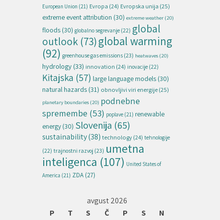
Evropska unija
(25)
Evropa
(24)
European Union
(21)
extreme event attribution
(30)
extreme weather
(20)
global
floods
(30)
globalno segrevanje
(22)
global warming
outlook
(73)
(92)
greenhouse gas emissions
(23)
heatwaves
(20)
hydrology
(33)
innovation
(24)
inovacije
(22)
Kitajska
(57)
large language models
(30)
natural hazards
(31)
obnovljivi viri energije
(25)
podnebne
planetary boundaries
(20)
spremembe
(53)
renewable
poplave
(21)
Slovenija
(65)
energy
(30)
sustainability
(38)
technology
(24)
tehnologije
umetna
(22)
trajnostni razvoj
(23)
inteligenca
(107)
United States of
ZDA
(27)
America
(21)
avgust 2026
P
T
S
Č
P
S
N