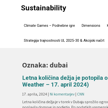
Skip
Sustainability
to
content
Climate Games – Podnebne igre
Dimensions
Strategija trajnostnosti UL 2025-30 & Akcijski načrt
Oznaka:
dubai
Letna količina dežja je potopila
Weather – 17. april 2024)
17. aprila, 2024
|
Ni komentarjev
|
CNN
Letna količina dežja je v torek v Dubaju sprožilo ogr
poplavila domove in podjetja. Po podatkih vremenskih