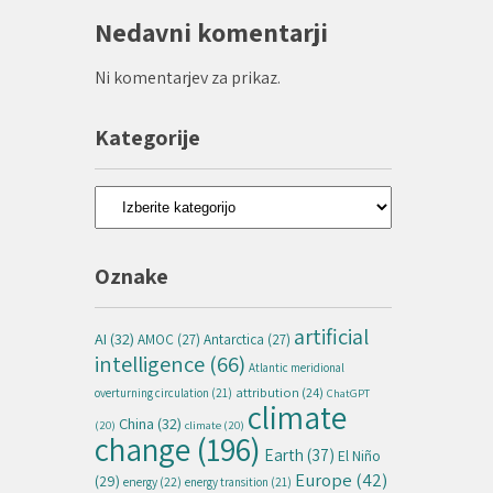
Nedavni komentarji
Ni komentarjev za prikaz.
Kategorije
Kategorije
Oznake
artificial
AI
(32)
AMOC
(27)
Antarctica
(27)
intelligence
(66)
Atlantic meridional
attribution
(24)
overturning circulation
(21)
ChatGPT
climate
China
(32)
(20)
climate
(20)
change
(196)
Earth
(37)
El Niño
Europe
(42)
(29)
energy
(22)
energy transition
(21)