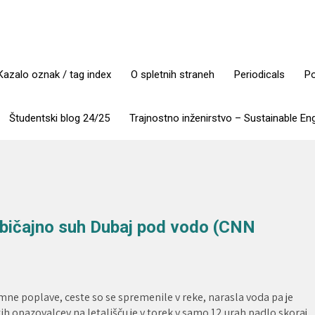
Kazalo oznak / tag index
O spletnih straneh
Periodicals
Po
Študentski blog 24/25
Trajnostno inženirstvo – Sustainable En
 običajno suh Dubaj pod vodo (CNN
omne poplave, ceste so se spremenile v reke, narasla voda pa je
 opazovalcev na letališču je v torek v samo 12 urah padlo skoraj