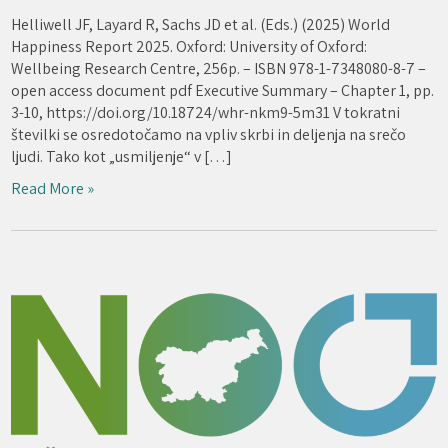
Helliwell JF, Layard R, Sachs JD et al. (Eds.) (2025) World
Happiness Report 2025. Oxford: University of Oxford:
Wellbeing Research Centre, 256p. – ISBN 978-1-7348080-8-7 –
open access document pdf Executive Summary – Chapter 1, pp.
3-10, https://doi.org/10.18724/whr-nkm9-5m31 V tokratni
številki se osredotočamo na vpliv skrbi in deljenja na srečo
ljudi. Tako kot „usmiljenje“ v […]
Read More »