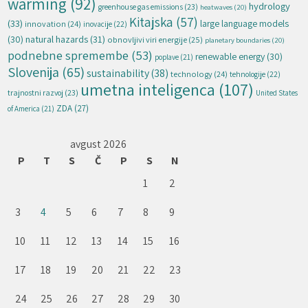
warming
(92)
hydrology
greenhouse gas emissions
(23)
heatwaves
(20)
Kitajska
(57)
(33)
large language models
innovation
(24)
inovacije
(22)
natural hazards
(31)
(30)
obnovljivi viri energije
(25)
planetary boundaries
(20)
podnebne spremembe
(53)
renewable energy
(30)
poplave
(21)
Slovenija
(65)
sustainability
(38)
technology
(24)
tehnologije
(22)
umetna inteligenca
(107)
trajnostni razvoj
(23)
United States
ZDA
(27)
of America
(21)
avgust 2026
P
T
S
Č
P
S
N
1
2
3
4
5
6
7
8
9
10
11
12
13
14
15
16
17
18
19
20
21
22
23
24
25
26
27
28
29
30