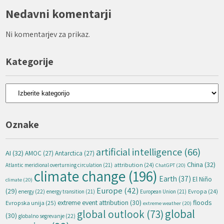
Nedavni komentarji
Ni komentarjev za prikaz.
Kategorije
Kategorije
Oznake
artificial intelligence
(66)
AI
(32)
AMOC
(27)
Antarctica
(27)
China
(32)
attribution
(24)
Atlantic meridional overturning circulation
(21)
ChatGPT
(20)
climate change
(196)
Earth
(37)
El Niño
climate
(20)
Europe
(42)
(29)
energy
(22)
Evropa
(24)
energy transition
(21)
European Union
(21)
extreme event attribution
(30)
floods
Evropska unija
(25)
extreme weather
(20)
global
global outlook
(73)
(30)
globalno segrevanje
(22)