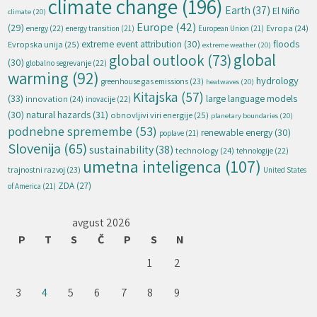
climate change
(196)
Earth
(37)
El Niño
climate
(20)
Europe
(42)
(29)
energy
(22)
Evropa
(24)
energy transition
(21)
European Union
(21)
extreme event attribution
(30)
floods
Evropska unija
(25)
extreme weather
(20)
global
global outlook
(73)
(30)
globalno segrevanje
(22)
warming
(92)
hydrology
greenhouse gas emissions
(23)
heatwaves
(20)
Kitajska
(57)
(33)
large language models
innovation
(24)
inovacije
(22)
natural hazards
(31)
(30)
obnovljivi viri energije
(25)
planetary boundaries
(20)
podnebne spremembe
(53)
renewable energy
(30)
poplave
(21)
Slovenija
(65)
sustainability
(38)
technology
(24)
tehnologije
(22)
umetna inteligenca
(107)
trajnostni razvoj
(23)
United States
ZDA
(27)
of America
(21)
avgust 2026
P
T
S
Č
P
S
N
1
2
3
4
5
6
7
8
9