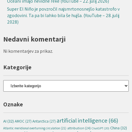
Oceani imajo nevidne reke (YouTube – 22. julij 2026)
Super El Niño je povzročil najsmrtonosnejšo katastrofo v
zgodovini. Ta pa bi lahko bila še hujša. (YouTube – 28. julij
2028)
Nedavni komentarji
Ni komentarjev za prikaz.
Kategorije
Kategorije
Oznake
artificial intelligence
(66)
AI
(32)
AMOC
(27)
Antarctica
(27)
China
(32)
attribution
(24)
Atlantic meridional overturning circulation
(21)
ChatGPT
(20)