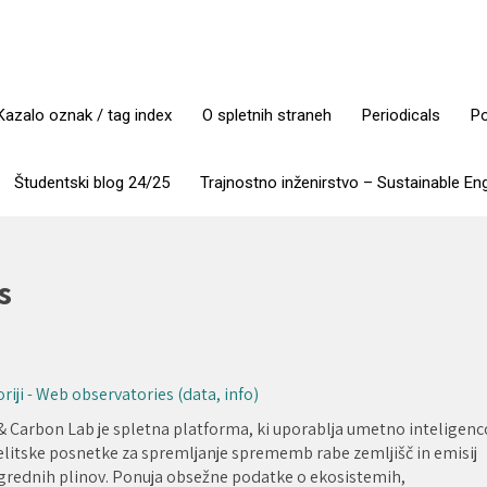
Kazalo oznak / tag index
O spletnih straneh
Periodicals
Po
Študentski blog 24/25
Trajnostno inženirstvo – Sustainable En
s
riji - Web observatories (data, info)
& Carbon Lab je spletna platforma, ki uporablja umetno inteligenc
telitske posnetke za spremljanje sprememb rabe zemljišč in emisij
grednih plinov. Ponuja obsežne podatke o ekosistemih,