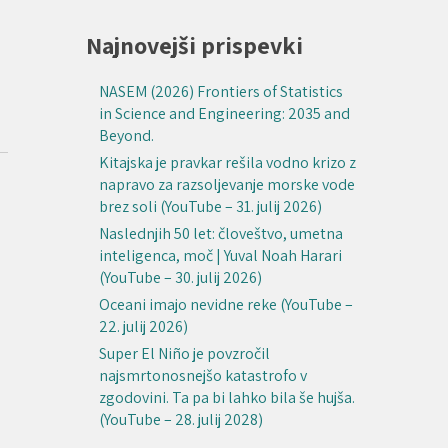
Najnovejši prispevki
NASEM (2026) Frontiers of Statistics
in Science and Engineering: 2035 and
Beyond.
Kitajska je pravkar rešila vodno krizo z
napravo za razsoljevanje morske vode
brez soli (YouTube – 31. julij 2026)
Naslednjih 50 let: človeštvo, umetna
inteligenca, moč | Yuval Noah Harari
(YouTube – 30. julij 2026)
Oceani imajo nevidne reke (YouTube –
22. julij 2026)
Super El Niño je povzročil
najsmrtonosnejšo katastrofo v
zgodovini. Ta pa bi lahko bila še hujša.
(YouTube – 28. julij 2028)