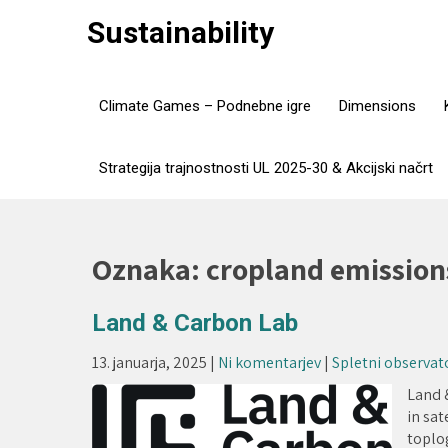
Skip
Sustainability
to
content
Climate Games – Podnebne igre
Dimensions
Strategija trajnostnosti UL 2025-30 & Akcijski načrt
Oznaka:
cropland emission
Land & Carbon Lab
13. januarja, 2025
|
Ni komentarjev
|
Spletni observato
Land 
in sa
toplo