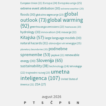
Evropska unija
(25)
Evropa
(24)
European Union
(21)
extreme event attribution
(30)
extreme weather
(20)
global
floods
(30)
globalno segrevanje
(23)
global warming
outlook
(73)
(92)
greenhouse gas emissions
(23)
heatwaves
(20)
hydrology
(33)
innovation
(24)
inovacije
(22)
Kitajska
(57)
large language models
(30)
natural hazards
(31)
obnovljivi viri energije
(25)
podnebne
planetary boundaries
(20)
spremembe
(53)
renewable
poplave
(21)
Slovenija
(65)
energy
(30)
sustainability
(38)
technology
(24)
tehnologije
umetna
(22)
trajnostni razvoj
(23)
inteligenca
(107)
United States of
ZDA
(27)
America
(21)
avgust 2026
P
T
S
Č
P
S
N