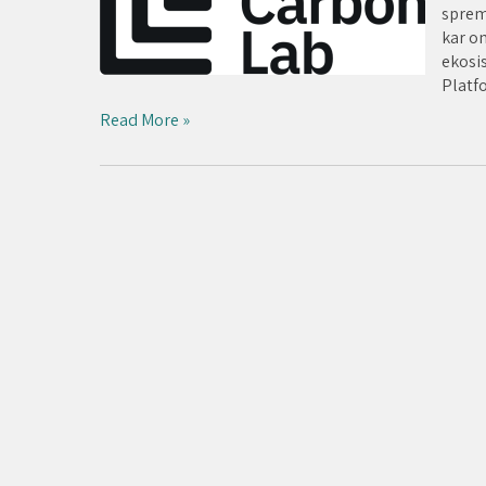
sprem
kar o
ekosis
Platf
Read More »