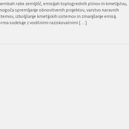
embah rabe zemljišč, emisijah toplogrednih plinov in kmetijstvu,
mogoča spremljanje obnovitvenih projektov, varstvo naravnih
temov, izboljšanje kmetijskih sistemov in zmanjšanje emisij.
orma sodeluje z vodilnimi raziskovalnimi […]