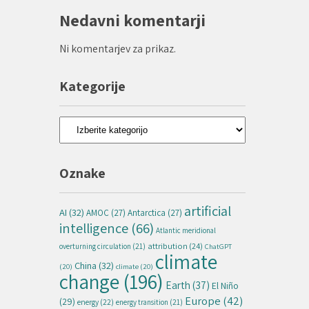
Nedavni komentarji
Ni komentarjev za prikaz.
Kategorije
Kategorije
Oznake
artificial
AI
(32)
AMOC
(27)
Antarctica
(27)
intelligence
(66)
Atlantic meridional
attribution
(24)
overturning circulation
(21)
ChatGPT
climate
China
(32)
(20)
climate
(20)
change
(196)
Earth
(37)
El Niño
Europe
(42)
(29)
energy
(22)
energy transition
(21)