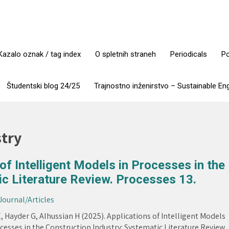
Kazalo oznak / tag index
O spletnih straneh
Periodicals
Po
Študentski blog 24/25
Trajnostno inženirstvo – Sustainable En
stry
 of Intelligent Models in Processes in the
ic Literature Review. Processes 13.
 Journal/Articles
, Hayder G, Alhussian H (2025). Applications of Intelligent Models
cesses in the Construction Industry: Systematic Literature Review.