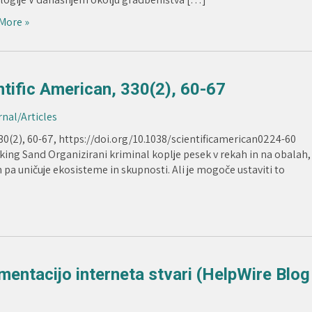
More »
ntific American, 330(2), 60-67
rnal/Articles
330(2), 60-67, https://doi.org/10.1038/scientificamerican0224-60
cking Sand Organizirani kriminal koplje pesek v rekah in na obalah,
 pa uničuje ekosisteme in skupnosti. Ali je mogoče ustaviti to
entacijo interneta stvari (HelpWire Blog