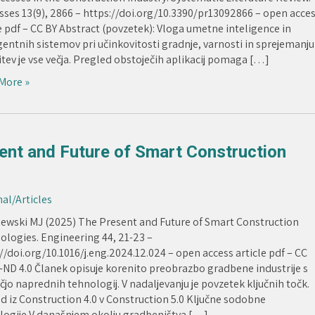
sses 13(9), 2866 – https://doi.org/10.3390/pr13092866 – open acce
e pdf – CC BY Abstract (povzetek): Vloga umetne inteligence in
gentnih sistemov pri učinkovitosti gradnje, varnosti in sprejemanju
tev je vse večja. Pregled obstoječih aplikacij pomaga […]
More »
ent and Future of Smart Construction
nal/Articles
iewski MJ (2025) The Present and Future of Smart Construction
ologies. Engineering 44, 21-23 –
//doi.org/10.1016/j.eng.2024.12.024 – open access article pdf – CC
-ND 4.0 Članek opisuje korenito preobrazbo gradbene industrije s
o naprednih tehnologij. V nadaljevanju je povzetek ključnih točk.
d iz Construction 4.0 v Construction 5.0 Ključne sodobne
logije V današnjem okolju gradbeništva […]