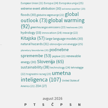
Evropska unija
(25)
Evropa
(24)
European Union
(21)
extreme event attribution
(30)
extreme weather
(20)
global
floods
(30)
globalno segrevanje
(22)
global warming
outlook
(73)
(92)
greenhouse gas emissions
(23)
heatwaves
(20)
hydrology
(33)
innovation
(24)
inovacije
(22)
Kitajska
(57)
large language models
(30)
natural hazards
(31)
obnovljivi viri energije
(25)
podnebne
planetary boundaries
(20)
spremembe
(53)
renewable
poplave
(21)
Slovenija
(65)
energy
(30)
sustainability
(38)
technology
(24)
tehnologije
umetna
(22)
trajnostni razvoj
(23)
inteligenca
(107)
United States of
ZDA
(27)
America
(21)
avgust 2026
P
T
S
Č
P
S
N