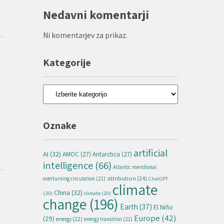
Nedavni komentarji
Ni komentarjev za prikaz.
Kategorije
Kategorije
Oznake
artificial
AI
(32)
AMOC
(27)
Antarctica
(27)
intelligence
(66)
Atlantic meridional
attribution
(24)
overturning circulation
(21)
ChatGPT
climate
China
(32)
(20)
climate
(20)
change
(196)
Earth
(37)
El Niño
Europe
(42)
(29)
energy
(22)
energy transition
(21)