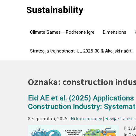
Skip
Sustainability
to
content
Climate Games – Podnebne igre
Dimensions
Strategija trajnostnosti UL 2025-30 & Akcijski načrt
Oznaka:
construction indu
Eid AE et al. (2025) Applications
Construction Industry: Systemat
8. septembra, 2025
|
Ni komentarjev
|
Revija/članki -
Eid AE
in Pro