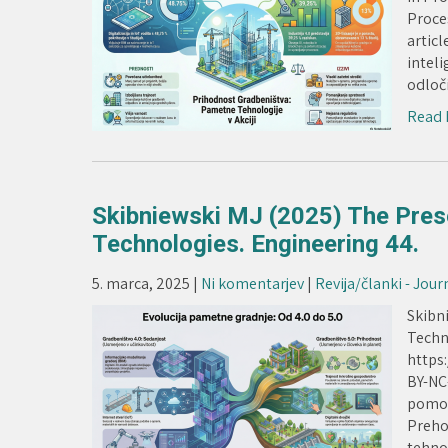
Proce
articl
inteli
odloči
Read 
Skibniewski MJ (2025) The Pres
Technologies. Engineering 44.
5. marca, 2025
|
Ni komentarjev
|
Revija/članki - Jour
Skibn
Techn
https:
BY-NC
pomočj
Preho
tehno