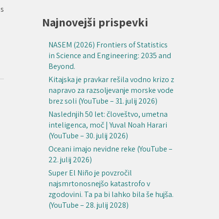
ss
Najnovejši prispevki
NASEM (2026) Frontiers of Statistics
in Science and Engineering: 2035 and
Beyond.
Kitajska je pravkar rešila vodno krizo z
napravo za razsoljevanje morske vode
brez soli (YouTube – 31. julij 2026)
Naslednjih 50 let: človeštvo, umetna
inteligenca, moč | Yuval Noah Harari
(YouTube – 30. julij 2026)
Oceani imajo nevidne reke (YouTube –
22. julij 2026)
Super El Niño je povzročil
najsmrtonosnejšo katastrofo v
zgodovini. Ta pa bi lahko bila še hujša.
(YouTube – 28. julij 2028)