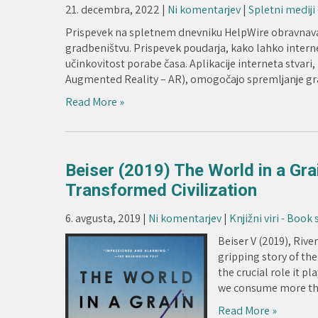
21. decembra, 2022
|
Ni komentarjev
|
Spletni mediji
Prispevek na spletnem dnevniku HelpWire obravnava vl
gradbeništvu. Prispevek poudarja, kako lahko internet
učinkovitost porabe časa. Aplikacije interneta stvari,
Augmented Reality – AR), omogočajo spremljanje gra
Read More »
Beiser (2019) The World in a Gra
Transformed Civilization
6. avgusta, 2019
|
Ni komentarjev
|
Knjižni viri - Book
Beiser V (2019), Riv
gripping story of t
the crucial role it pl
we consume more th
Read More »