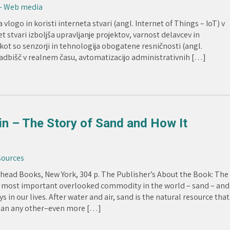
 - Web media
ogo in koristi interneta stvari (angl. Internet of Things – IoT) v
 stvari izboljša upravljanje projektov, varnost delavcev in
 kot so senzorji in tehnologija obogatene resničnosti (angl.
dbišč v realnem času, avtomatizacijo administrativnih […]
in – The Story of Sand and How It
 sources
erhead Books, New York, 304 p. The Publisher’s About the Book: The
he most important overlooked commodity in the world – sand – and
ays in our lives. After water and air, sand is the natural resource that
an any other–even more […]