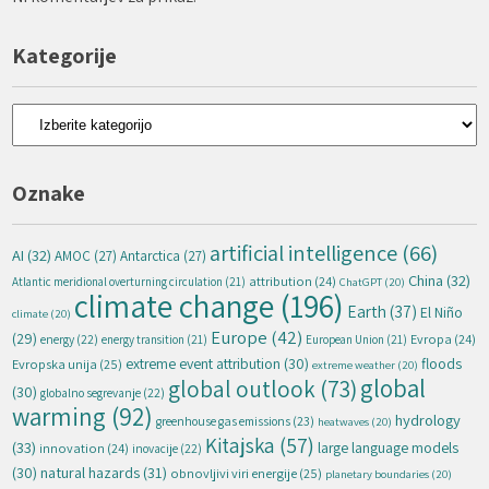
Kategorije
Kategorije
Oznake
artificial intelligence
(66)
AI
(32)
AMOC
(27)
Antarctica
(27)
China
(32)
attribution
(24)
Atlantic meridional overturning circulation
(21)
ChatGPT
(20)
climate change
(196)
Earth
(37)
El Niño
climate
(20)
Europe
(42)
(29)
energy
(22)
Evropa
(24)
energy transition
(21)
European Union
(21)
extreme event attribution
(30)
floods
Evropska unija
(25)
extreme weather
(20)
global
global outlook
(73)
(30)
globalno segrevanje
(22)
warming
(92)
hydrology
greenhouse gas emissions
(23)
heatwaves
(20)
Kitajska
(57)
(33)
large language models
innovation
(24)
inovacije
(22)
natural hazards
(31)
(30)
obnovljivi viri energije
(25)
planetary boundaries
(20)