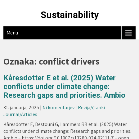
Skip
to
Sustainability
content
Menu
Oznaka:
conflict drivers
Kåresdotter E et al. (2025) Water
conflicts under climate change:
Research gaps and priorities. Ambio
31. januarja, 2025
|
Ni komentarjev
|
Revija/članki -
Journal/Articles
Kåresdotter E, Destouni G, Lammers RB et al. (2025) Water
conflicts under climate change: Research gaps and priorities.
Ambio – https://doi.org/10.1007/s13280-024-02111-7 – open