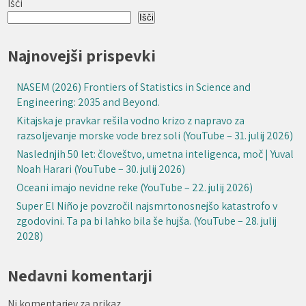
Išči
Išči
Najnovejši prispevki
NASEM (2026) Frontiers of Statistics in Science and
Engineering: 2035 and Beyond.
Kitajska je pravkar rešila vodno krizo z napravo za
razsoljevanje morske vode brez soli (YouTube – 31. julij 2026)
Naslednjih 50 let: človeštvo, umetna inteligenca, moč | Yuval
Noah Harari (YouTube – 30. julij 2026)
Oceani imajo nevidne reke (YouTube – 22. julij 2026)
Super El Niño je povzročil najsmrtonosnejšo katastrofo v
zgodovini. Ta pa bi lahko bila še hujša. (YouTube – 28. julij
2028)
Nedavni komentarji
Ni komentarjev za prikaz.