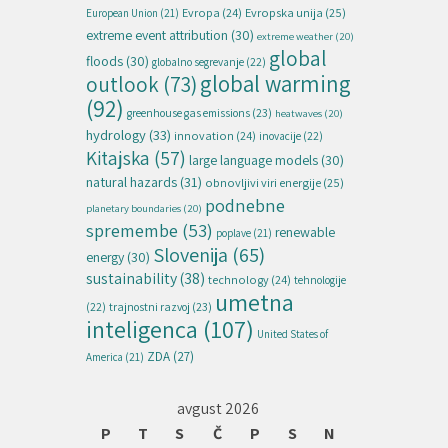
Evropska unija
(25)
Evropa
(24)
European Union
(21)
extreme event attribution
(30)
extreme weather
(20)
global
floods
(30)
globalno segrevanje
(22)
global warming
outlook
(73)
(92)
greenhouse gas emissions
(23)
heatwaves
(20)
hydrology
(33)
innovation
(24)
inovacije
(22)
Kitajska
(57)
large language models
(30)
natural hazards
(31)
obnovljivi viri energije
(25)
podnebne
planetary boundaries
(20)
spremembe
(53)
renewable
poplave
(21)
Slovenija
(65)
energy
(30)
sustainability
(38)
technology
(24)
tehnologije
umetna
(22)
trajnostni razvoj
(23)
inteligenca
(107)
United States of
ZDA
(27)
America
(21)
avgust 2026
P
T
S
Č
P
S
N