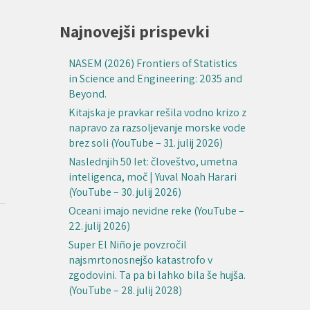
Najnovejši prispevki
NASEM (2026) Frontiers of Statistics
in Science and Engineering: 2035 and
Beyond.
Kitajska je pravkar rešila vodno krizo z
napravo za razsoljevanje morske vode
brez soli (YouTube – 31. julij 2026)
Naslednjih 50 let: človeštvo, umetna
inteligenca, moč | Yuval Noah Harari
(YouTube – 30. julij 2026)
Oceani imajo nevidne reke (YouTube –
22. julij 2026)
Super El Niño je povzročil
najsmrtonosnejšo katastrofo v
zgodovini. Ta pa bi lahko bila še hujša.
(YouTube – 28. julij 2028)