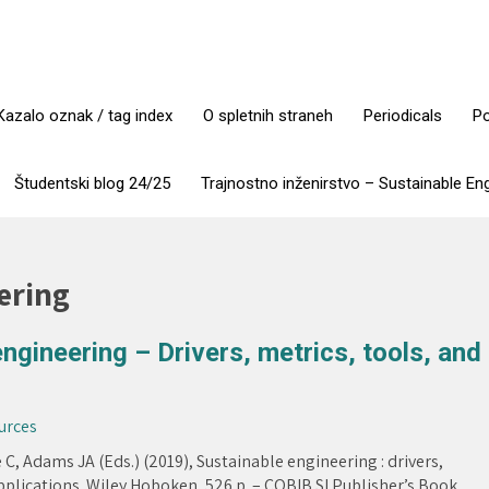
Kazalo oznak / tag index
O spletnih straneh
Periodicals
Po
Študentski blog 24/25
Trajnostno inženirstvo – Sustainable En
ering
ngineering – Drivers, metrics, tools, and
ources
, Adams JA (Eds.) (2019), Sustainable engineering : drivers,
pplications. Wiley Hoboken, 526 p. – COBIB.SI Publisher’s Book