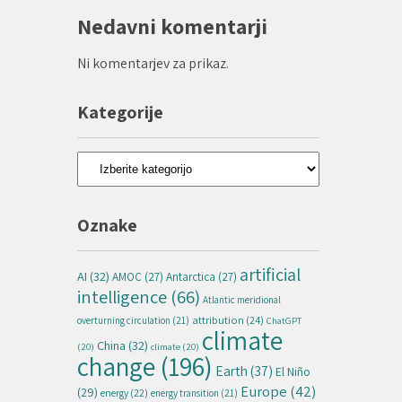
Nedavni komentarji
Ni komentarjev za prikaz.
Kategorije
Kategorije
Oznake
artificial
AI
(32)
AMOC
(27)
Antarctica
(27)
intelligence
(66)
Atlantic meridional
attribution
(24)
overturning circulation
(21)
ChatGPT
climate
China
(32)
(20)
climate
(20)
change
(196)
Earth
(37)
El Niño
Europe
(42)
(29)
energy
(22)
energy transition
(21)