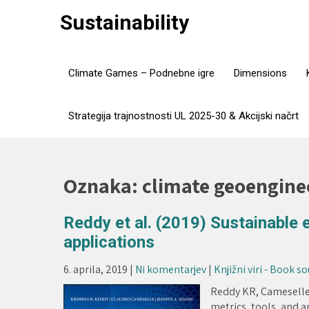
Skip
Sustainability
to
content
Climate Games – Podnebne igre
Dimensions
Strategija trajnostnosti UL 2025-30 & Akcijski načrt
Oznaka:
climate geoengine
Reddy et al. (2019) Sustainable e
applications
6. aprila, 2019
|
Ni komentarjev
|
Knjižni viri - Book s
Reddy KR, Cameselle C
metrics, tools, and a