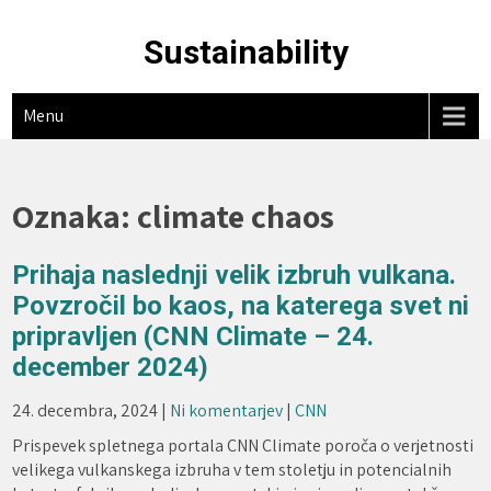
Skip
to
Sustainability
content
Menu
Oznaka:
climate chaos
Prihaja naslednji velik izbruh vulkana.
Povzročil bo kaos, na katerega svet ni
pripravljen (CNN Climate – 24.
december 2024)
24. decembra, 2024
|
Ni komentarjev
|
CNN
Prispevek spletnega portala CNN Climate poroča o verjetnosti
velikega vulkanskega izbruha v tem stoletju in potencialnih