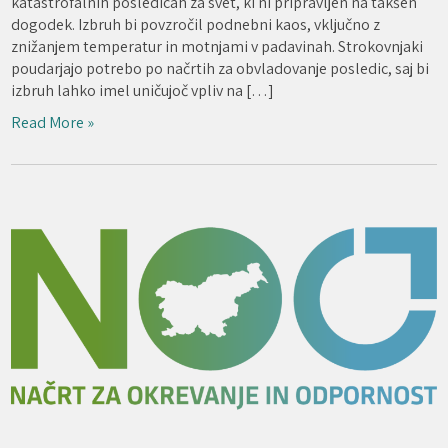
katastrofalnih posledicah za svet, ki ni pripravljen na takšen
dogodek. Izbruh bi povzročil podnebni kaos, vključno z
znižanjem temperatur in motnjami v padavinah. Strokovnjaki
poudarjajo potrebo po načrtih za obvladovanje posledic, saj bi
izbruh lahko imel uničujoč vpliv na […]
Read More »