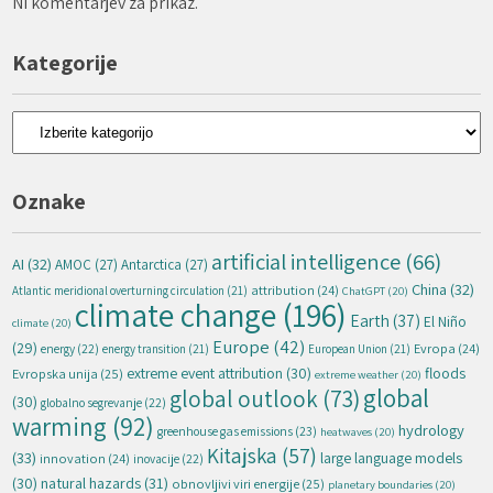
Ni komentarjev za prikaz.
Kategorije
Kategorije
Oznake
artificial intelligence
(66)
AI
(32)
AMOC
(27)
Antarctica
(27)
China
(32)
attribution
(24)
Atlantic meridional overturning circulation
(21)
ChatGPT
(20)
climate change
(196)
Earth
(37)
El Niño
climate
(20)
Europe
(42)
(29)
energy
(22)
Evropa
(24)
energy transition
(21)
European Union
(21)
extreme event attribution
(30)
floods
Evropska unija
(25)
extreme weather
(20)
global
global outlook
(73)
(30)
globalno segrevanje
(22)
warming
(92)
hydrology
greenhouse gas emissions
(23)
heatwaves
(20)
Kitajska
(57)
(33)
large language models
innovation
(24)
inovacije
(22)
natural hazards
(31)
(30)
obnovljivi viri energije
(25)
planetary boundaries
(20)