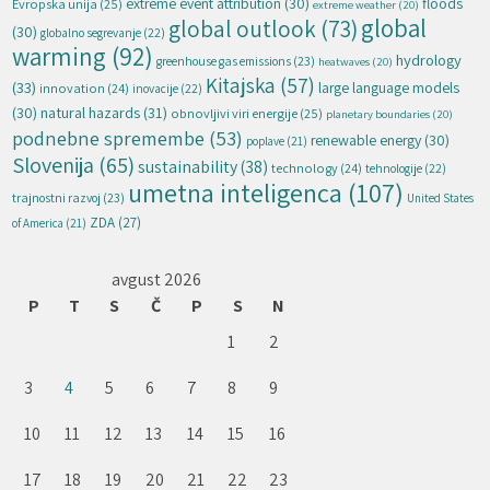
extreme event attribution
(30)
floods
Evropska unija
(25)
extreme weather
(20)
global
global outlook
(73)
(30)
globalno segrevanje
(22)
warming
(92)
hydrology
greenhouse gas emissions
(23)
heatwaves
(20)
Kitajska
(57)
(33)
large language models
innovation
(24)
inovacije
(22)
natural hazards
(31)
(30)
obnovljivi viri energije
(25)
planetary boundaries
(20)
podnebne spremembe
(53)
renewable energy
(30)
poplave
(21)
Slovenija
(65)
sustainability
(38)
technology
(24)
tehnologije
(22)
umetna inteligenca
(107)
trajnostni razvoj
(23)
United States
ZDA
(27)
of America
(21)
avgust 2026
P
T
S
Č
P
S
N
1
2
3
4
5
6
7
8
9
10
11
12
13
14
15
16
17
18
19
20
21
22
23