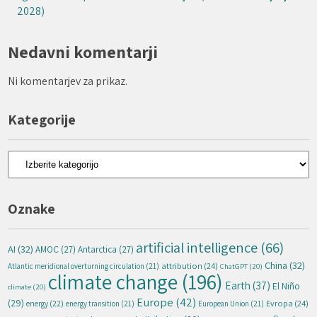
2028)
Nedavni komentarji
Ni komentarjev za prikaz.
Kategorije
Kategorije
Oznake
artificial intelligence
(66)
AI
(32)
AMOC
(27)
Antarctica
(27)
China
(32)
attribution
(24)
Atlantic meridional overturning circulation
(21)
ChatGPT
(20)
climate change
(196)
Earth
(37)
El Niño
climate
(20)
Europe
(42)
(29)
energy
(22)
Evropa
(24)
energy transition
(21)
European Union
(21)