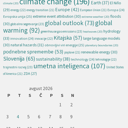
climate change
(196)
Earth
(37)
El Niño
climate
(20)
Europe
(42)
(29)
energy
(22)
Evropa
(24)
energy transition
(21)
European Union
(21)
extreme event attribution
(30)
floods
Evropska unija
(25)
extreme weather
(20)
global
global outlook
(73)
(30)
globalno segrevanje
(23)
warming
(92)
hydrology
greenhouse gas emissions
(23)
heatwaves
(20)
Kitajska
(57)
(33)
large language models
innovation
(24)
inovacije
(22)
natural hazards
(31)
(30)
obnovljivi viri energije
(25)
planetary boundaries
(20)
podnebne spremembe
(53)
renewable energy
(30)
poplave
(21)
Slovenija
(65)
sustainability
(38)
technology
(24)
tehnologije
(22)
umetna inteligenca
(107)
trajnostni razvoj
(23)
United States
ZDA
(27)
of America
(21)
avgust 2026
P
T
S
Č
P
S
N
1
2
3
4
5
6
7
8
9