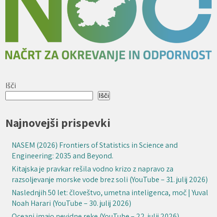
Išči
Išči
Najnovejši prispevki
NASEM (2026) Frontiers of Statistics in Science and
Engineering: 2035 and Beyond.
Kitajska je pravkar rešila vodno krizo z napravo za
razsoljevanje morske vode brez soli (YouTube – 31. julij 2026)
Naslednjih 50 let: človeštvo, umetna inteligenca, moč | Yuval
Noah Harari (YouTube – 30. julij 2026)
Oceani imajo nevidne reke (YouTube – 22. julij 2026)