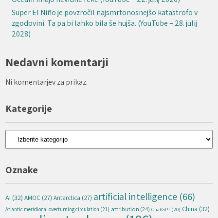
Super El Niño je povzročil najsmrtonosnejšo katastrofo v
zgodovini. Ta pa bi lahko bila še hujša. (YouTube – 28. julij
2028)
Nedavni komentarji
Ni komentarjev za prikaz.
Kategorije
Kategorije
Oznake
artificial intelligence
(66)
AI
(32)
AMOC
(27)
Antarctica
(27)
China
(32)
attribution
(24)
Atlantic meridional overturning circulation
(21)
ChatGPT
(20)