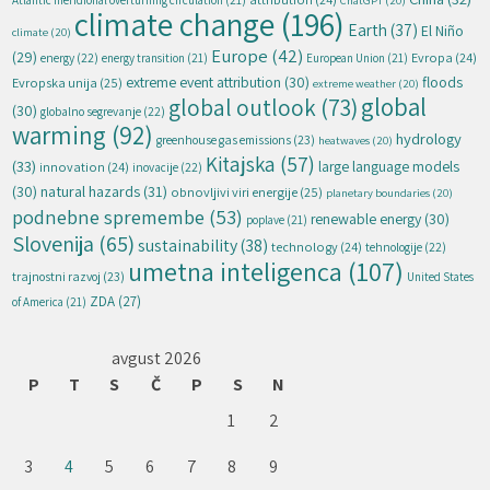
attribution
(24)
Atlantic meridional overturning circulation
(21)
ChatGPT
(20)
climate change
(196)
Earth
(37)
El Niño
climate
(20)
Europe
(42)
(29)
energy
(22)
Evropa
(24)
energy transition
(21)
European Union
(21)
extreme event attribution
(30)
floods
Evropska unija
(25)
extreme weather
(20)
global
global outlook
(73)
(30)
globalno segrevanje
(22)
warming
(92)
hydrology
greenhouse gas emissions
(23)
heatwaves
(20)
Kitajska
(57)
(33)
large language models
innovation
(24)
inovacije
(22)
natural hazards
(31)
(30)
obnovljivi viri energije
(25)
planetary boundaries
(20)
podnebne spremembe
(53)
renewable energy
(30)
poplave
(21)
Slovenija
(65)
sustainability
(38)
technology
(24)
tehnologije
(22)
umetna inteligenca
(107)
trajnostni razvoj
(23)
United States
ZDA
(27)
of America
(21)
avgust 2026
P
T
S
Č
P
S
N
1
2
3
4
5
6
7
8
9