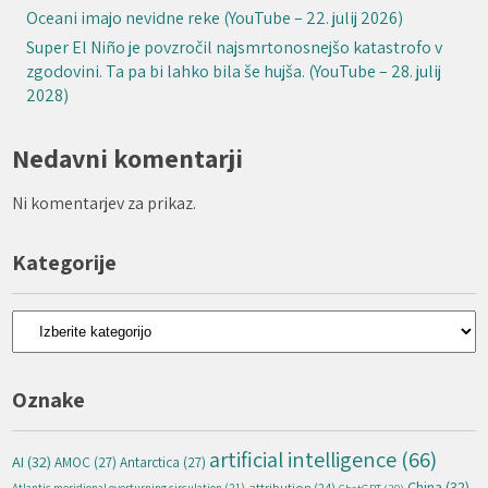
Oceani imajo nevidne reke (YouTube – 22. julij 2026)
Super El Niño je povzročil najsmrtonosnejšo katastrofo v
zgodovini. Ta pa bi lahko bila še hujša. (YouTube – 28. julij
2028)
Nedavni komentarji
Ni komentarjev za prikaz.
Kategorije
Kategorije
Oznake
artificial intelligence
(66)
AI
(32)
AMOC
(27)
Antarctica
(27)
China
(32)