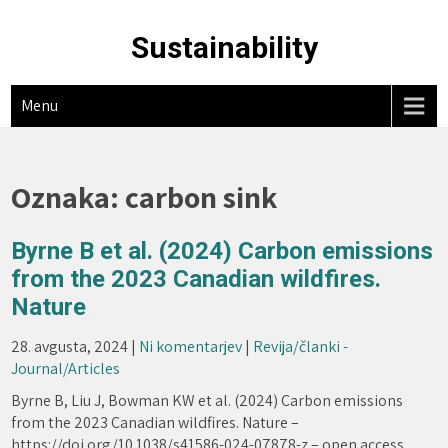
Skip
to
Sustainability
content
Menu
Oznaka:
carbon sink
Byrne B et al. (2024) Carbon emissions
from the 2023 Canadian wildfires.
Nature
28. avgusta, 2024
|
Ni komentarjev
|
Revija/članki -
Journal/Articles
Byrne B, Liu J, Bowman KW et al. (2024) Carbon emissions
from the 2023 Canadian wildfires. Nature –
https://doi.org/10.1038/s41586-024-07878-z – open access