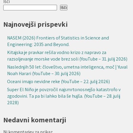
Išči
Išči
Najnovejši prispevki
NASEM (2026) Frontiers of Statistics in Science and
Engineering: 2035 and Beyond.
Kitajska je pravkar rešila vodno krizo z napravo za
razsoljevanje morske vode brez soli (YouTube – 31. julij 2026)
Naslednjih 50 let: človeštvo, umetna inteligenca, moč | Yuval
Noah Harari (YouTube – 30. julij 2026)
Oceani imajo nevidne reke (YouTube – 22. julij 2026)
Super El Niño je povzročil najsmrtonosnejšo katastrofo v
zgodovini. Ta pa bi lahko bila še hujša. (YouTube – 28. julij
2028)
Nedavni komentarji
Ni komentarjev za prikaz.