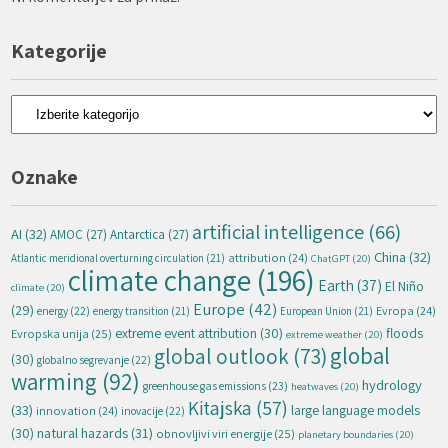
Kategorije
Kategorije
Oznake
artificial intelligence
(66)
AI
(32)
AMOC
(27)
Antarctica
(27)
China
(32)
attribution
(24)
Atlantic meridional overturning circulation
(21)
ChatGPT
(20)
climate change
(196)
Earth
(37)
El Niño
climate
(20)
Europe
(42)
(29)
energy
(22)
Evropa
(24)
energy transition
(21)
European Union
(21)
extreme event attribution
(30)
floods
Evropska unija
(25)
extreme weather
(20)
global
global outlook
(73)
(30)
globalno segrevanje
(22)
warming
(92)
hydrology
greenhouse gas emissions
(23)
heatwaves
(20)
Kitajska
(57)
(33)
large language models
innovation
(24)
inovacije
(22)
natural hazards
(31)
(30)
obnovljivi viri energije
(25)
planetary boundaries
(20)